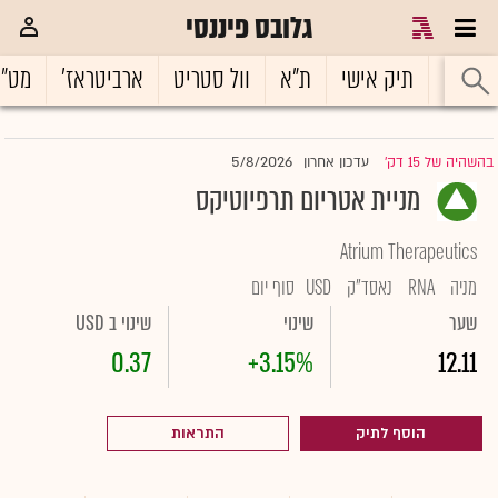
גלובס פיננסי
ראשי
תיק אישי
ת"א
וול סטריט
ארביטראז'
מט"
5/8/2026
בהשהיה של 15 דק'
עדכון אחרון
|
מניית אטריום תרפיוטיקס
Atrium Therapeutics
מניה
RNA
נאסד"ק
USD
סוף יום
שער
שינוי
שינוי ב USD
0.37
+3.15%
12.11
הוסף לתיק
התראות