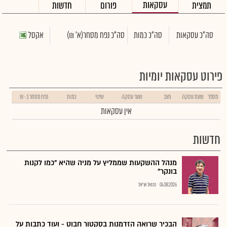
עסקאות
תמצית
פורום
חדשות
סה"כ עסקאות
סה"כ כמות
סה"כ נפח מסחר
(א' ₪)
אקסל
פירוט עסקאות יומיות
מספר
שעת עסקה
מצב
שער עסקה
שינוי
כמות
נפח מסחר ב- ₪
אין עסקאות
חדשות
מנהל ההשקעות שממליץ על מניה שהיא "כמו לקנות
בונקר"
04.08.2026
נתנאל אריאל
הבכיר שרואה הזדמנות בסקטור חבוט - ועוד כתבות על