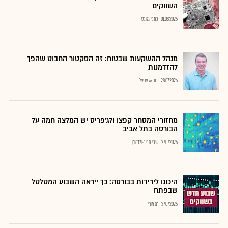
השווקים
01.08.2026
כתבי גלובס
מנהל ההשקעות שבטוח: זה הסקטור החבוט שהפך
להזדמנות
28.07.2026
נתנאל אריאל
מחזורי המסחר קפצו ולג'פריס יש המלצה חמה על
הבורסה בתל אביב
27.07.2026
שירי חביב-ולדהורן
היכונו לירידות בבורסה: כך ייראה השבוע המטלטל
שבפתח
27.07.2026
רם מורי