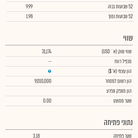
52 שבועות גבוה
9.99
52 שבועות נמוך
1.98
שווי
שווי שוק
(א` USD)
31,174
מכפיל רווח
--
הון עצמי
(א' $)
הון רשום למסחר
9,010,000
הון מונפק ונפרע
שער ממוצע
0.00
נתוני פתיחה
שער פתיחה
3.18