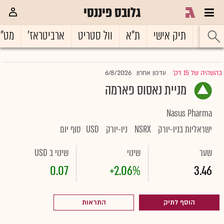
גלובס פיננסי
ראשי
תיק אישי
ת"א
וול סטריט
ארביטראז'
מט"
6/8/2026
בהשהיה של 15 דק'
עדכון אחרון
|
מניית נאסוס פארמה
Nasus Pharma
ישראליות בניו-יורק
NSRX
ניו-יורק
USD
סוף יום
שער
שינוי
שינוי ב USD
0.07
+2.06%
3.46
הוסף לתיק
התראות