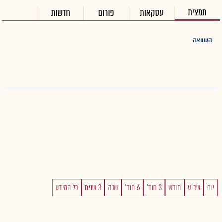
תמצית
עסקאות
פורום
חדשות
השוואה
יום
שבוע
חודש
3 חוד'
6 חוד'
שנה
3 שנים
כל המידע