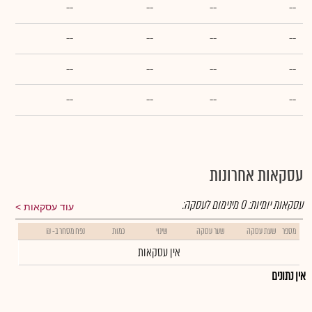
--
--
--
--
--
--
--
--
--
--
--
--
--
--
--
--
עסקאות אחרונות
עסקאות יומיות:
0
מינימום לעסקה:
עוד עסקאות
מספר
שעת עסקה
שער עסקה
שינוי
כמות
נפח מסחר ב- ₪
אין עסקאות
אין נתונים