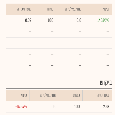
שינוי
₪ שווי באלפי
כמות
שער מכירה
8.39
100
0.0
148.96%
--
--
--
--
--
--
--
--
--
--
--
--
--
--
--
--
ביקוש
שער קניה
כמות
₪ שווי באלפי
שינוי
-14.84%
0.0
100
2.87