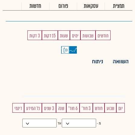
תמצית
עסקאות
פורום
חדשות
חודשים
שבועות
ימים
שעות
15 דקות
3 דקות
השוואה
ניתוח
יום
שבוע
חודש
3 חוד'
6 חוד'
שנה
3 שנים
כל המידע
דינמי
מ -
עד