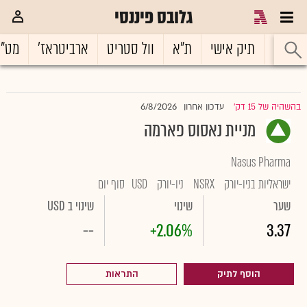
גלובס פיננסי
ראשי
תיק אישי
ת"א
וול סטריט
ארביטראז'
מט"
6/8/2026
בהשהיה של 15 דק'
עדכון אחרון
|
מניית נאסוס פארמה
Nasus Pharma
ישראליות בניו-יורק
NSRX
ניו-יורק
USD
סוף יום
שער
שינוי
שינוי ב USD
--
+2.06%
3.37
הוסף לתיק
התראות