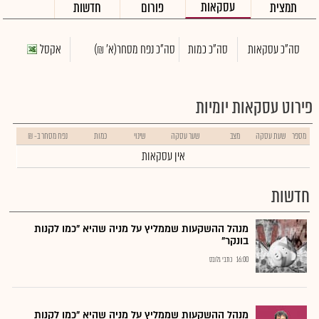
עסקאות
תמצית
פורום
חדשות
סה"כ עסקאות
סה"כ כמות
סה"כ נפח מסחר
(א' ₪)
אקסל
פירוט עסקאות יומיות
מספר
שעת עסקה
מצב
שער עסקה
שינוי
כמות
נפח מסחר ב- ₪
אין עסקאות
חדשות
מנהל ההשקעות שממליץ על מניה שהיא "כמו לקנות
בונקר"
16:00
כתבי גלובס
מנהל ההשקעות שממליץ על מניה שהיא "כמו לקנות