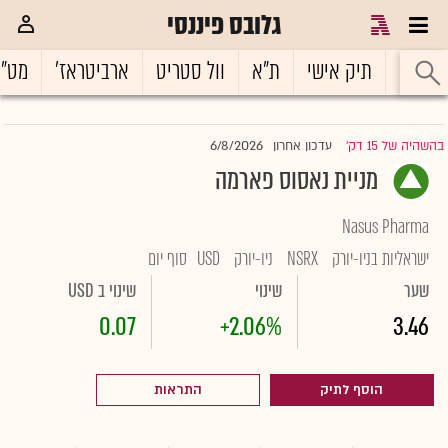
גלובס פיננסי
ראשי
תיק אישי
ת"א
וול סטריט
ארביטראז'
מט"
6/8/2026
בהשהיה של 15 דק'
עדכון אחרון
|
מניית נאסוס פארמה
Nasus Pharma
ישראליות בניו-יורק
NSRX
ניו-יורק
USD
סוף יום
שער
שינוי
שינוי ב USD
0.07
+2.06%
3.46
הוסף לתיק
התראות