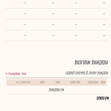
--
--
--
--
--
--
--
--
--
--
--
--
--
--
--
--
עסקאות אחרונות
עסקאות יומיות:
0
מינימום לעסקה:
עוד עסקאות
מספר
שעת עסקה
שער עסקה
שינוי
כמות
נפח מסחר ב- ₪
אין עסקאות
אין נתונים