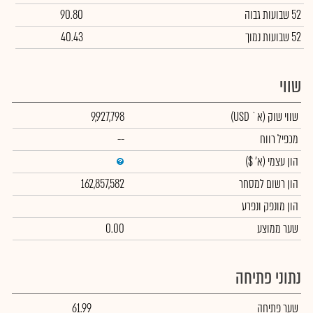
52 שבועות גבוה
90.80
52 שבועות נמוך
40.43
שווי
שווי שוק
(א` USD)
9,927,798
מכפיל רווח
--
הון עצמי
(א' $)
הון רשום למסחר
162,857,582
הון מונפק ונפרע
שער ממוצע
0.00
נתוני פתיחה
שער פתיחה
61.99