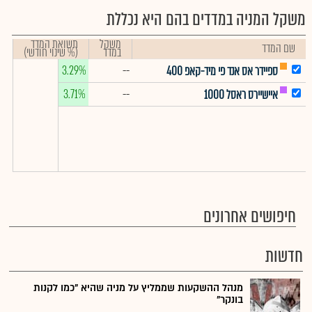
משקל המניה במדדים בהם היא נכללת
משקל
תשואת המדד
שם המדד
במדד
(% שינוי חודשי)
3.29%
--
ספיידר אס אנד פי מיד-קאפ 400
3.71%
--
איישיירס ראסל 1000
חיפושים אחרונים
חדשות
מנהל ההשקעות שממליץ על מניה שהיא "כמו לקנות
בונקר"