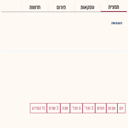
תמצית
עסקאות
פורום
חדשות
השוואה
יום
שבוע
חודש
3 חוד'
6 חוד'
שנה
3 שנים
כל המידע