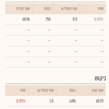
שינוי
₪ שווי באלפי
כמות
שער מכירה
60.96
750
0.5
0.00%
--
--
--
--
--
--
--
--
--
--
--
--
--
--
--
--
ביקוש
שער קניה
כמות
₪ שווי באלפי
שינוי
-0.05%
1.0
1,696
60.93