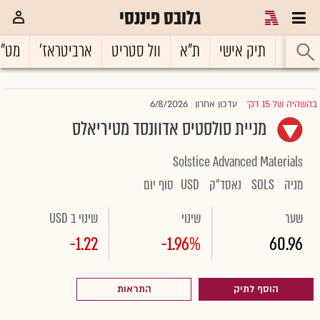
גלובס פיננסי
ראשי
תיק אישי
ת"א
וול סטריט
ארביטראז'
מט"
6/8/2026
בהשהיה של 15 דק'
עדכון אחרון
|
מניית סולסטיס אדוונסד מטיריאלס
Solstice Advanced Materials
מניה
SOLS
נאסד"ק
USD
סוף יום
שער
שינוי
שינוי ב USD
-1.22
-1.96%
60.96
הוסף לתיק
התראות