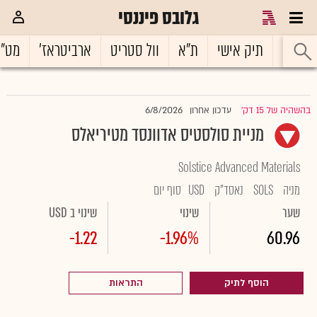
גלובס פיננסי
ראשי
תיק אישי
ת"א
וול סטריט
ארביטראז'
מט"
6/8/2026
בהשהיה של 15 דק'
עדכון אחרון
|
מניית סולסטיס אדוונסד מטיריאלס
Solstice Advanced Materials
מניה
SOLS
נאסד"ק
USD
סוף יום
שער
שינוי
שינוי ב USD
-1.22
-1.96%
60.96
הוסף לתיק
התראות