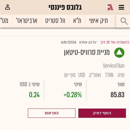
גלובס פיננסי
ראשי
תיק אישי
ת"א
וול סטריט
ארביטראז'
מט"
6/8/2026
בהשהיה של 15 דק'
עדכון אחרון
|
מניית סרוויס-טיטאן
ServiceTitan
מניה
TTAN
נאסד"ק
USD
סוף יום
שער
שינוי
שינוי ב USD
0.24
+0.28%
85.83
הוסף לתיק
התראות