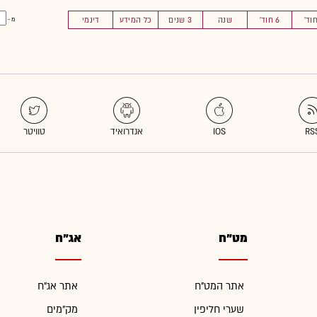
6 חוד'
שנה
3 שנים
כל המידע
דינמי
מ -
מט"ח
אג"ח
אתר המט"ח
אתר אג"ח
שערי חליפין
מק"מים