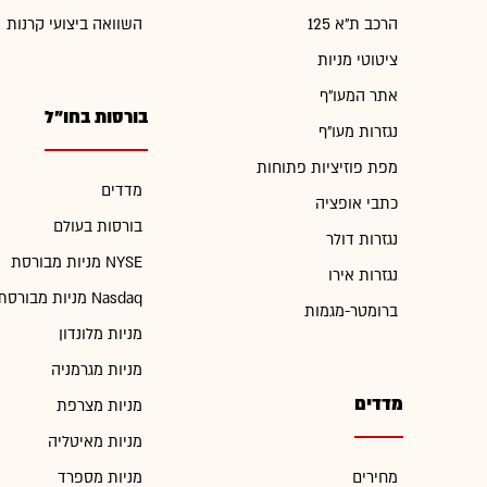
הרכב ת"א 125
השוואה ביצועי קרנות
ציטוטי מניות
אתר המעו"ף
בורסות בחו"ל
נגזרות מעו"ף
מפת פוזיציות פתוחות
מדדים
כתבי אופציה
בורסות בעולם
נגזרות דולר
מניות מבורסת NYSE
נגזרות אירו
מניות מבורסת Nasdaq
ברומטר-מגמות
מניות מלונדון
מניות מגרמניה
מדדים
מניות מצרפת
מניות מאיטליה
מחירים
מניות מספרד