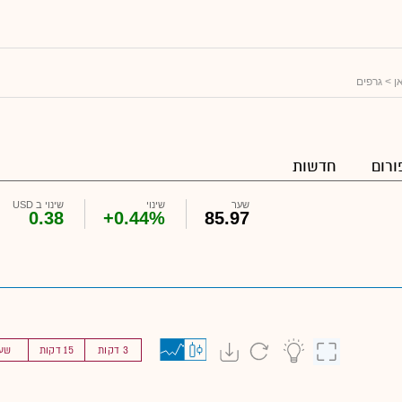
ן
> גרפים
ורום
חדשות
שער
שינוי
שינוי ב USD
0.38
+0.44%
85.97
3 דקות
15 דקות
שע