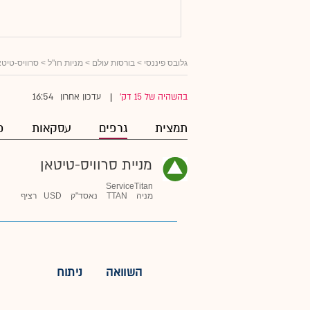
גלובס פיננסי
>
בורסות עולם
>
מניות חו"ל
>
סרוויס-טיטא
16:54
בהשהיה של 15 דק'
עדכון אחרון
|
תמצית
גרפים
עסקאות
פ
מניית סרוויס-טיטאן
ServiceTitan
מניה
TTAN
נאסד"ק
USD
רציף
השוואה
ניתוח