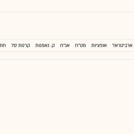
ארביטראז'
אופציות
מט"ח
אג"ח
ק. נאמנות
קרנות סל
חוז