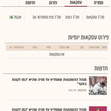
עסקאות
תמצית
פורום
חדשות
סה"כ עסקאות
סה"כ כמות
סה"כ נפח מסחר
(א' ₪)
אקסל
פירוט עסקאות יומיות
מספר
שעת עסקה
מצב
שער עסקה
שינוי
כמות
נפח מסחר ב- ₪
אין עסקאות
חדשות
מנהל ההשקעות שממליץ על מניה שהיא "כמו לקנות
בונקר"
08.08.2026
כתבי גלובס
מנהל ההשקעות שממליץ על מניה שהיא "כמו לקנות