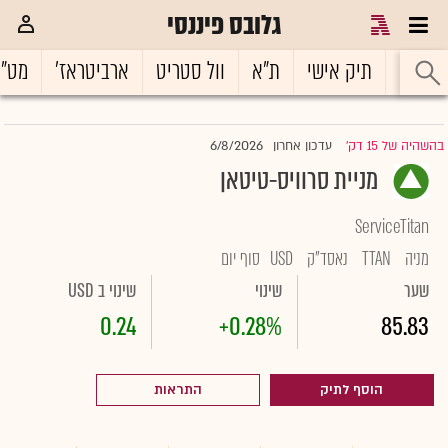
גלובס פיננסי
ראשי
תיק אישי
ת"א
וול סטריט
ארביטראז'
מט"
6/8/2026
בהשהיה של 15 דק'
עדכון אחרון
|
מניית סרוויס-טיטאן
ServiceTitan
מניה
TTAN
נאסד"ק
USD
סוף יום
שער
שינוי
שינוי ב USD
0.24
+0.28%
85.83
הוסף לתיק
התראות