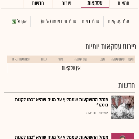
עסקאות
תמצית
פורום
חדשות
סה"כ עסקאות
סה"כ כמות
סה"כ נפח מסחר
(א' ₪)
אקסל
פירוט עסקאות יומיות
מספר
שעת עסקה
מצב
שער עסקה
שינוי
כמות
נפח מסחר ב- ₪
אין עסקאות
חדשות
מנהל ההשקעות שממליץ על מניה שהיא "כמו לקנות
בונקר"
08.08.2026
כתבי גלובס
מנהל ההשקעות שממליץ על מניה שהיא "כמו לקנות