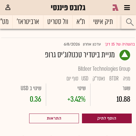
גלובס פיננסי
ראשי
תיק אישי
ת"א
וול סטריט
ארביטראז'
מט"
6/8/2026
בהשהיה של 15 דק'
עדכון אחרון
|
מניית ביטדיר טכנולוג'יס גרופ
Bitdeer Technologies Group
מניה
BTDR
נאסד"ק
USD
סוף יום
שער
שינוי
שינוי ב USD
0.36
+3.42%
10.88
הוסף לתיק
התראות