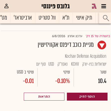
גלובס פיננסי
ראשי
תיק אישי
ת"א
וול סטריט
ארביטראז'
מט"
6/8/2026
בהשהיה של 15 דק'
עדכון אחרון
|
מניית כוכב דיפנס אקוויזישין
Kochav Defense Acquisition
ישראליות בניו-יורק
KCHV
נאסד"ק
USD
סוף יום
שער
שינוי
שינוי ב USD
-0.01
-0.10%
10.4
הוסף לתיק
התראות