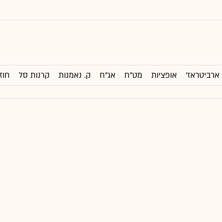
ארביטראז'
אופציות
מט"ח
אג"ח
ק. נאמנות
קרנות סל
חוז