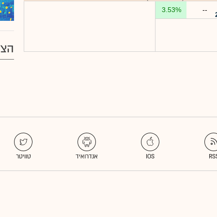
3.53%
--
הצע