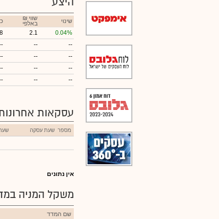
היצע
₪ שווי
שינוי
כ
באלפי
8
2.1
0.04%
--
--
--
--
--
--
--
--
--
--
--
--
עסקאות אחרונות
מספר
שעת עסקה
שער
אין נתונים
משקל המניה במדד
שם המדד