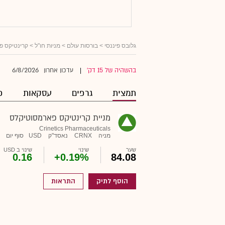
גלובס פיננסי
>
בורסות עולם
>
מניות חו"ל
> קרינטיקס פ
6/8/2026
בהשהיה של 15 דק'
עדכון אחרון
|
תמצית
גרפים
עסקאות
פ
מניית קרינטיקס פארמסוטיקלס
Crinetics Pharmaceuticals
מניה
CRNX
נאסד"ק
USD
סוף יום
שער
שינוי
שינוי ב USD
0.16
+0.19%
84.08
הוסף לתיק
התראות