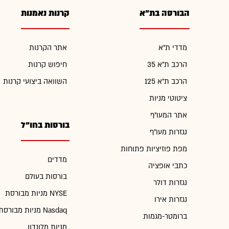
הבורסה בת"א
קרנות נאמנות
מדדי ת"א
אתר הקרנות
הרכב ת"א 35
חיפוש קרנות
הרכב ת"א 125
השוואה ביצועי קרנות
ציטוטי מניות
אתר המעו"ף
בורסות בחו"ל
נגזרות מעו"ף
מפת פוזיציות פתוחות
מדדים
כתבי אופציה
בורסות בעולם
נגזרות דולר
מניות מבורסת NYSE
נגזרות אירו
מניות מבורסת Nasdaq
ברומטר-מגמות
מניות מלונדון