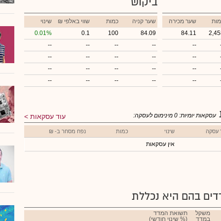
ביקוש
מות
שער מכירה
שער קניה
כמות
₪ שווי באלפי
שינוי
0.01%
0.1
100
84.09
84.11
2,45
--
--
--
--
--
--
--
--
--
--
--
--
--
--
--
--
--
--
--
--
עסקאות יומיות:
0
מינימום לעסקה:
עוד עסקאות
 עסקה
שינוי
כמות
נפח מסחר ב- ₪
אין עסקאות
ים בהם היא נכללת
משקל
תשואת המדד
במדד
(% שינוי חודשי)