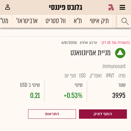
גלובס פיננסי
ראשי
תיק אישי
ת"א
וול סטריט
ארביטראז'
מט"
6/8/2026
בהשהיה של 15 דק'
עדכון אחרון
|
מניית אמיונוואנט
Immunovant
מניה
IMVT
נאסד"ק
USD
סוף יום
שער
שינוי
שינוי ב USD
0.21
+0.53%
39.95
הוסף לתיק
התראות