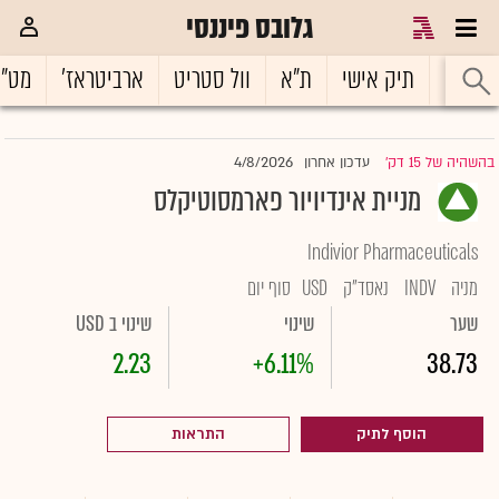
גלובס פיננסי
ראשי
תיק אישי
ת"א
וול סטריט
ארביטראז'
מט"
4/8/2026
בהשהיה של 15 דק'
עדכון אחרון
|
מניית אינדיויור פארמסוטיקלס
Indivior Pharmaceuticals
מניה
INDV
נאסד"ק
USD
סוף יום
שער
שינוי
שינוי ב USD
2.23
+6.11%
38.73
הוסף לתיק
התראות