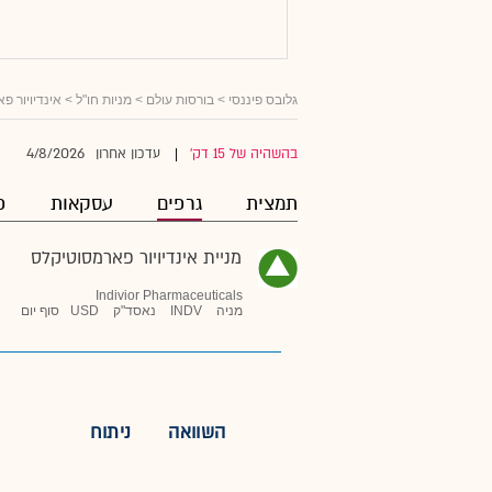
גלובס פיננסי
>
בורסות עולם
>
מניות חו"ל
>
אינדיויור פ
4/8/2026
בהשהיה של 15 דק'
עדכון אחרון
|
תמצית
גרפים
עסקאות
פ
מניית אינדיויור פארמסוטיקלס
Indivior Pharmaceuticals
מניה
INDV
נאסד"ק
USD
סוף יום
השוואה
ניתוח