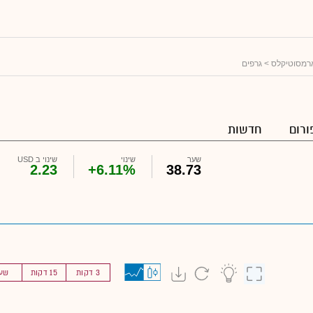
ארמסוטיקלס
> גרפים
ורום
חדשות
שער
שינוי
שינוי ב USD
2.23
+6.11%
38.73
3 דקות
15 דקות
שע