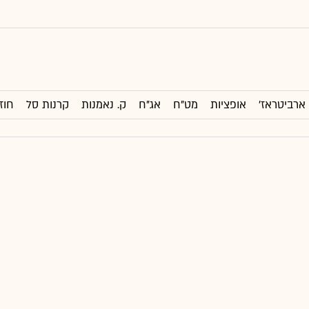
ארביטראז'
אופציות
מט"ח
אג"ח
ק. נאמנות
קרנות סל
חוז