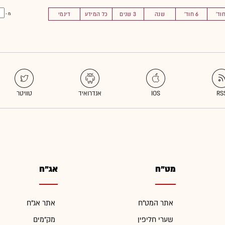
6 חוד'
שנה
3 שנים
כל המידע
דינמי
מ -
מט"ח
אג"ח
אתר המט"ח
אתר אג"ח
שערי חליפין
מק"מים