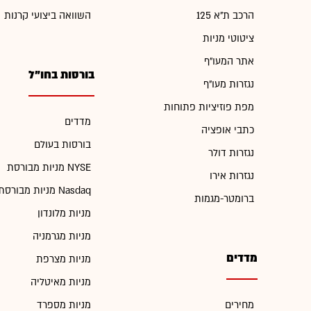
הרכב ת"א 125
השוואה ביצועי קרנות
ציטוטי מניות
אתר המעו"ף
בורסות בחו"ל
נגזרות מעו"ף
מפת פוזיציות פתוחות
מדדים
כתבי אופציה
בורסות בעולם
נגזרות דולר
מניות מבורסת NYSE
נגזרות אירו
מניות מבורסת Nasdaq
ברומטר-מגמות
מניות מלונדון
מניות מגרמניה
מדדים
מניות מצרפת
מניות מאיטליה
מחירים
מניות מספרד