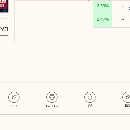
3.53%
--
2.47%
--
הצע