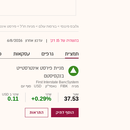
גלובס פיננסי
>
בורסות עולם
>
מניות חו"ל
> פירסט אינט
6/8/2026
בהשהיה של 15 דק'
עדכון אחרון
|
תמצית
גרפים
עסקאות
פ
מניית פירסט אינטרסטייט
בנקסיסטם
First Interstate BancSystem
מניה
FIBK
נאסד"ק
USD
סוף יום
שער
שינוי
שינוי ב USD
0.11
+0.29%
37.53
הוסף לתיק
התראות