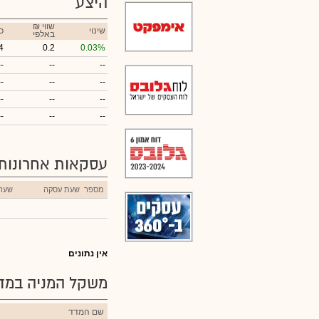
היצע
₪ שווי
שינוי
כ
באלפי
4
0.2
0.03%
--
--
--
--
--
--
--
--
--
--
--
--
עסקאות אחרונות
מספר
שעת עסקה
שער
אין נתונים
משקל המניה במדד
שם המדד