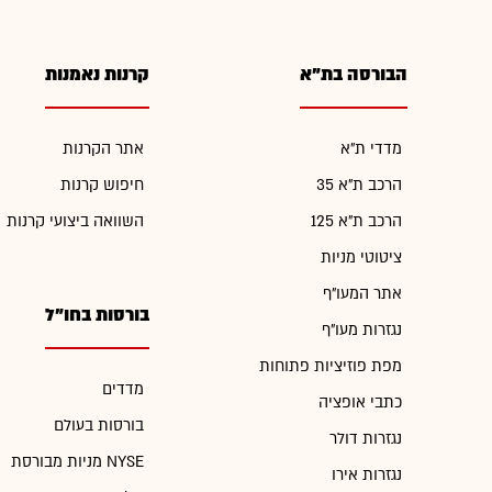
הבורסה בת"א
קרנות נאמנות
מדדי ת"א
אתר הקרנות
הרכב ת"א 35
חיפוש קרנות
הרכב ת"א 125
השוואה ביצועי קרנות
ציטוטי מניות
אתר המעו"ף
בורסות בחו"ל
נגזרות מעו"ף
מפת פוזיציות פתוחות
מדדים
כתבי אופציה
בורסות בעולם
נגזרות דולר
מניות מבורסת NYSE
נגזרות אירו