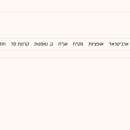
ארביטראז'
אופציות
מט"ח
אג"ח
ק. נאמנות
קרנות סל
חוז