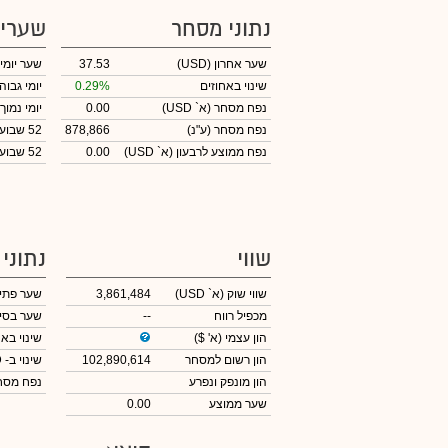
נתוני מסחר
שערי
שער אחרון
(USD)
37.53
שער יומי
שינוי באחוזים
0.29%
יומי גבוה
נפח מסחר
(א` USD)
0.00
יומי נמוך
נפח מסחר
(ע"נ)
878,866
52 שבועות גבוה
נפח ממוצע לרבעון (א` USD)
0.00
52 שבועות נמוך
שווי
נתוני
שווי שוק
(א` USD)
3,861,484
שער פתי
מכפיל רווח
--
שער בסי
הון עצמי
(א' $)
שינוי באח
הון רשום למסחר
102,890,614
שינוי
ב- USD
הון מונפק ונפרע
נפח מס
שער ממוצע
0.00