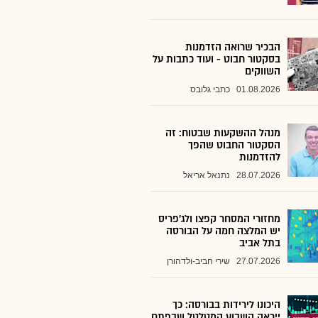
הבכיר שרואה הזדמנות
בסקטור חבוט - ועוד כתבות על
השווקים
01.08.2026
כתבי גלובס
מנהל ההשקעות שבטוח: זה
הסקטור החבוט שהפך
להזדמנות
28.07.2026
נתנאל אריאל
מחזורי המסחר קפצו ולג'פריס
יש המלצה חמה על הבורסה
בתל אביב
27.07.2026
שירי חביב-ולדהורן
היכונו לירידות בבורסה: כך
ייראה השבוע המטלטל שבפתח