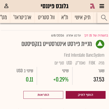
גלובס פיננסי
ראשי
תיק אישי
ת"א
וול סטריט
ארביטראז'
מט"
6/8/2026
בהשהיה של 15 דק'
עדכון אחרון
|
מניית פירסט אינטרסטייט בנקסיסטם
First Interstate BancSystem
מניה
FIBK
נאסד"ק
USD
סוף יום
שער
שינוי
שינוי ב USD
0.11
+0.29%
37.53
הוסף לתיק
התראות