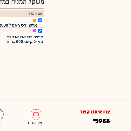
משקל המניה במדד
שם המדד
איישיירס ראסל 2000
איישיירס אס אנד פי
סמול-קאפ 600 גרות'
צרו איתנו קשר
*5988