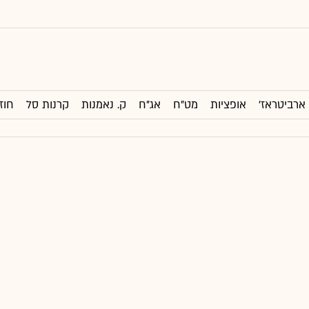
ארביטראז'
אופציות
מט"ח
אג"ח
ק. נאמנות
קרנות סל
חוז