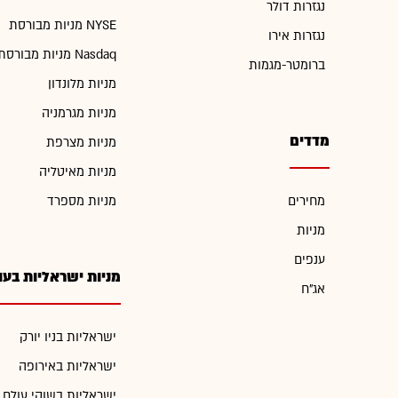
נגזרות דולר
מניות מבורסת NYSE
נגזרות אירו
מניות מבורסת Nasdaq
ברומטר-מגמות
מניות מלונדון
מניות מגרמניה
מדדים
מניות מצרפת
מניות מאיטליה
מחירים
מניות מספרד
מניות
ענפים
מניות ישראליות בעו
אג"ח
ישראליות בניו יורק
ישראליות באירופה
ישראליות בשוקי עולם