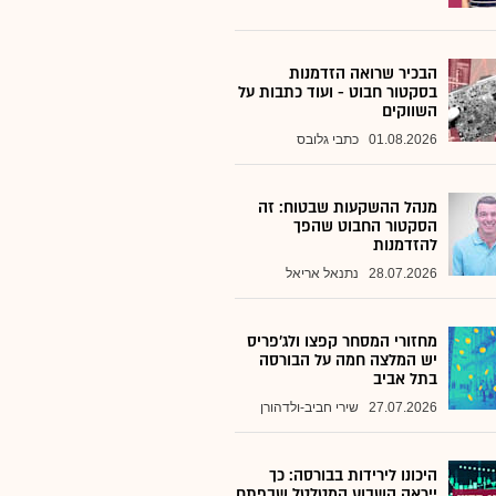
הבכיר שרואה הזדמנות
בסקטור חבוט - ועוד כתבות על
השווקים
01.08.2026
כתבי גלובס
מנהל ההשקעות שבטוח: זה
הסקטור החבוט שהפך
להזדמנות
28.07.2026
נתנאל אריאל
מחזורי המסחר קפצו ולג'פריס
יש המלצה חמה על הבורסה
בתל אביב
27.07.2026
שירי חביב-ולדהורן
היכונו לירידות בבורסה: כך
ייראה השבוע המטלטל שבפתח