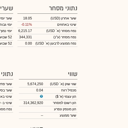
נתוני מסחר
שערי
שער אחרון
(USD)
18.05
שער יומי
שינוי באחוזים
-0.11%
יומי גבוה
נפח מסחר
(א` USD)
6,215.17
יומי נמוך
נפח מסחר
(ע"נ)
344,331
52 שבועות גבוה
נפח ממוצע לרבעון (א` USD)
0.00
52 שבועות נמוך
שווי
נתוני
שווי שוק
(א` USD)
5,674,250
שער פתי
מכפיל רווח
0.04
שער בסי
הון עצמי
(א' $)
שינוי באח
הון רשום למסחר
314,362,920
שינוי
ב- USD
הון מונפק ונפרע
נפח מס
שער ממוצע
--