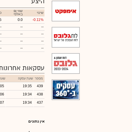
היצע
₪ שווי
שינוי
כ
באלפי
5
0.0
-0.11%
--
--
--
--
--
--
--
--
--
--
--
--
עסקאות אחרונות
מספר
שעת עסקה
שער
.05
19:35
439
.06
19:34
438
.07
19:34
437
אין נתונים