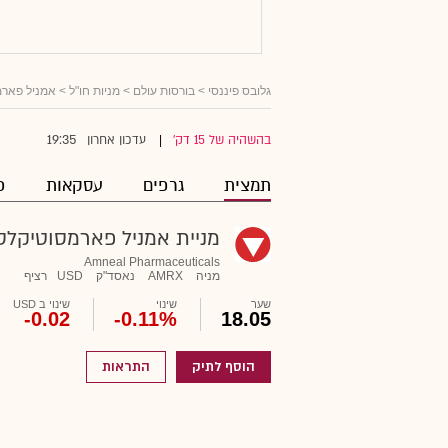
גלובס פיננסי
>
בורסות עולם
>
מניות חו"ל
> אמניל פארמ
19:35
בהשהיה של 15 דק'
עדכון אחרון
|
תמצית
גרפים
עסקאות
פ
מניית אמניל פארמסוטיקלס
Amneal Pharmaceuticals
מניה
AMRX
נאסד"ק
USD
רציף
שער
שינוי
שינוי ב USD
-0.02
-0.11%
18.05
הוסף לתיק
התראות