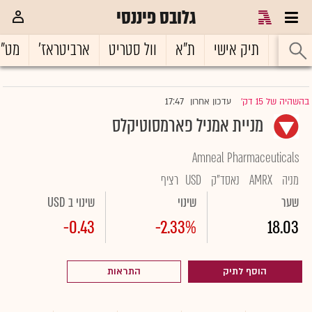
גלובס פיננסי
ראשי
תיק אישי
ת"א
וול סטריט
ארביטראז'
מט"
17:47
בהשהיה של 15 דק'
עדכון אחרון
|
מניית אמניל פארמסוטיקלס
Amneal Pharmaceuticals
מניה
AMRX
נאסד"ק
USD
רציף
שער
שינוי
שינוי ב USD
-0.43
-2.33%
18.03
הוסף לתיק
התראות