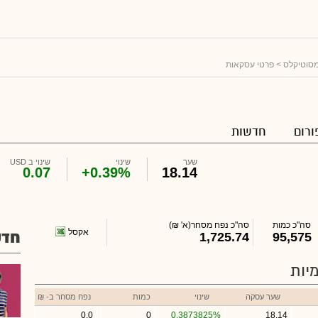
סוטיקלס
> פרטי עסקאות
ורום
חדשות
שער
שינוי
שינוי ב USD
0.07
+0.39%
18.14
סה"כ כמות
סה"כ נפח מסחר
(א' ₪)
אקסל
חדש
1,725.74
95,575
יות
שער עסקה
שינוי
כמות
נפח מסחר ב- ₪
0.0
0
0.3873825%
18.14