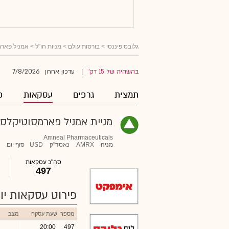
גלובס פיננסי
>
בורסות עולם
>
מניות חו"ל
>
אמניל פארמ
7/8/2026
בהשהיה של 15 דק'
עדכון אחרון
|
תמצית
גרפים
עסקאות
פ
מניית אמניל פארמסוטיקלס
Amneal Pharmaceuticals
מניה
AMRX
נאסד"ק
USD
סוף יום
סה"כ עסקאות
497
פירוט עסקאות יומ
מספר
שעת עסקה
מצב
20:00
497