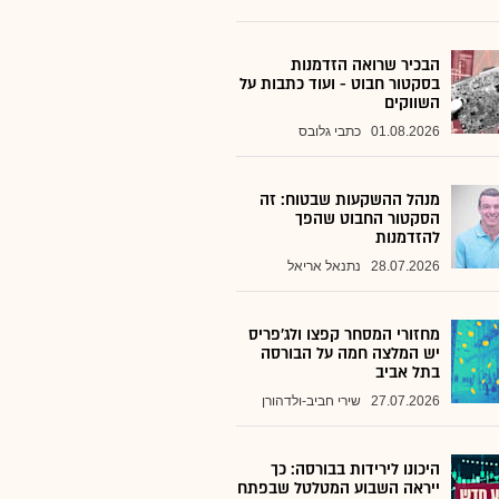
הבכיר שרואה הזדמנות
בסקטור חבוט - ועוד כתבות על
השווקים
01.08.2026
כתבי גלובס
מנהל ההשקעות שבטוח: זה
הסקטור החבוט שהפך
להזדמנות
28.07.2026
נתנאל אריאל
מחזורי המסחר קפצו ולג'פריס
יש המלצה חמה על הבורסה
בתל אביב
27.07.2026
שירי חביב-ולדהורן
היכונו לירידות בבורסה: כך
ייראה השבוע המטלטל שבפתח