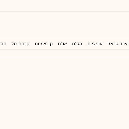
ארביטראז'
אופציות
מט"ח
אג"ח
ק. נאמנות
קרנות סל
חוזי