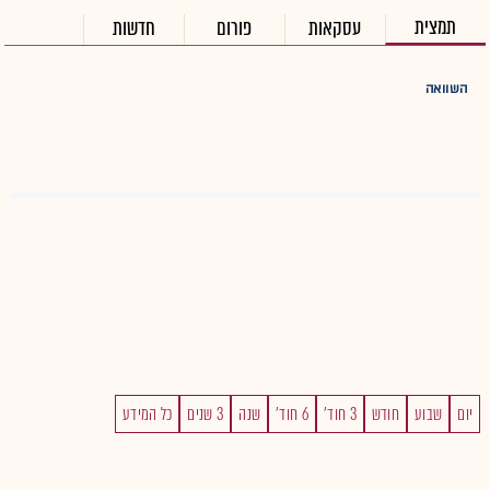
תמצית
עסקאות
פורום
חדשות
השוואה
יום
שבוע
חודש
3 חוד'
6 חוד'
שנה
3 שנים
כל המידע