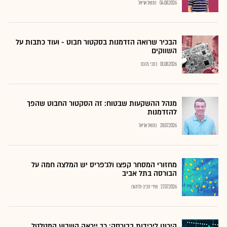
04.08.2026
נתנאל אריאל
הבכיר שרואה הזדמנות בסקטור חבוט - ועוד כתבות על
השווקים
01.08.2026
כתבי גלובס
מנהל ההשקעות שבטוח: זה הסקטור החבוט שהפך
להזדמנות
28.07.2026
נתנאל אריאל
מחזורי המסחר קפצו ולג'פריס יש המלצה חמה על
הבורסה בתל אביב
27.07.2026
שירי חביב-ולדהורן
היכונו לירידות בבורסה: כך ייראה השבוע המטלטל