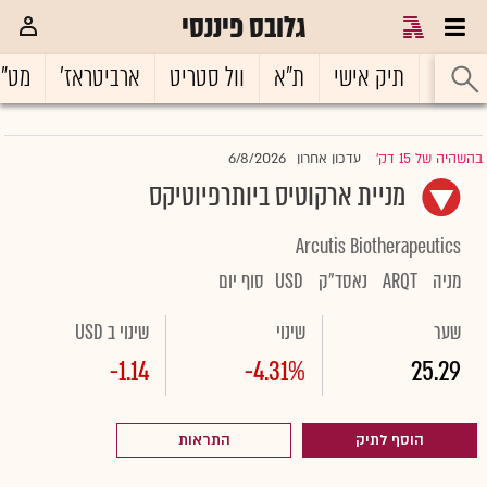
גלובס פיננסי
ראשי
תיק אישי
ת"א
וול סטריט
ארביטראז'
מט"
6/8/2026
בהשהיה של 15 דק'
עדכון אחרון
|
מניית ארקוטיס ביותרפיוטיקס
Arcutis Biotherapeutics
מניה
ARQT
נאסד"ק
USD
סוף יום
שער
שינוי
שינוי ב USD
-1.14
-4.31%
25.29
הוסף לתיק
התראות