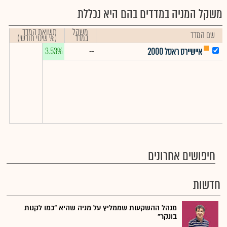
משקל המניה במדדים בהם היא נכללת
משקל
תשואת המדד
שם המדד
במדד
(% שינוי חודשי)
3.53%
--
איישיירס ראסל 2000
חיפושים אחרונים
חדשות
מנהל ההשקעות שממליץ על מניה שהיא "כמו לקנות
בונקר"