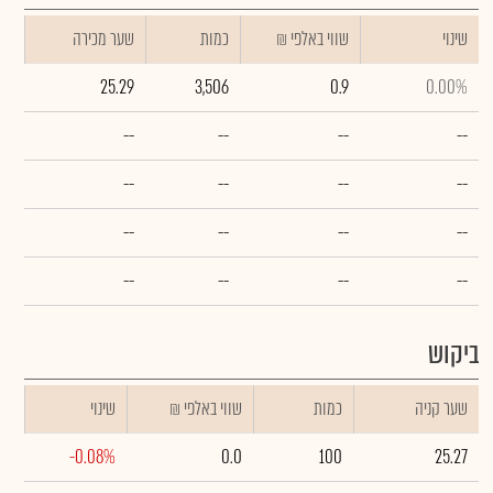
שינוי
₪ שווי באלפי
כמות
שער מכירה
25.29
3,506
0.9
0.00%
--
--
--
--
--
--
--
--
--
--
--
--
--
--
--
--
ביקוש
שער קניה
כמות
₪ שווי באלפי
שינוי
-0.08%
0.0
100
25.27