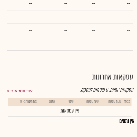
--
--
--
--
--
--
--
--
--
--
--
--
--
--
--
--
עסקאות אחרונות
עסקאות יומיות:
0
מינימום לעסקה:
עוד עסקאות
מספר
שעת עסקה
שער עסקה
שינוי
כמות
נפח מסחר ב- ₪
אין עסקאות
אין נתונים