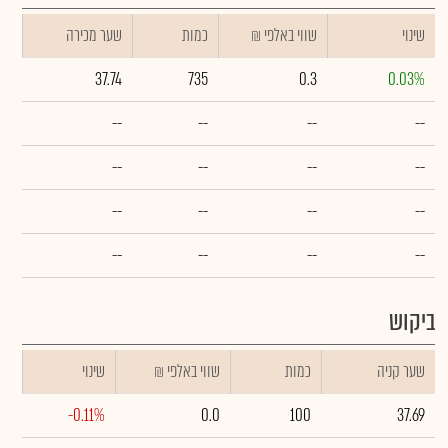
שינוי
₪ שווי באלפי
כמות
שער מכירה
37.74
735
0.3
0.03%
--
--
--
--
--
--
--
--
--
--
--
--
--
--
--
--
ביקוש
שער קניה
כמות
₪ שווי באלפי
שינוי
-0.11%
0.0
100
37.69