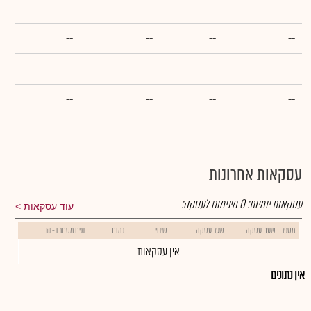
--
--
--
--
--
--
--
--
--
--
--
--
--
--
--
--
עסקאות אחרונות
עסקאות יומיות:
0
מינימום לעסקה:
עוד עסקאות
מספר
שעת עסקה
שער עסקה
שינוי
כמות
נפח מסחר ב- ₪
אין עסקאות
אין נתונים