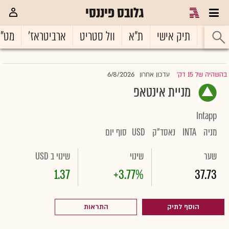
גלובס פיננסי
ראשי
תיק אישי
ת"א
וול סטריט
ארביטראז'
מט"
6/8/2026
בהשהיה של 15 דק'
עדכון אחרון
|
מניית אינטאפ
Intapp
מניה
INTA
נאסד"ק
USD
סוף יום
שער
שינוי
שינוי ב USD
1.37
+3.77%
37.73
הוסף לתיק
התראות