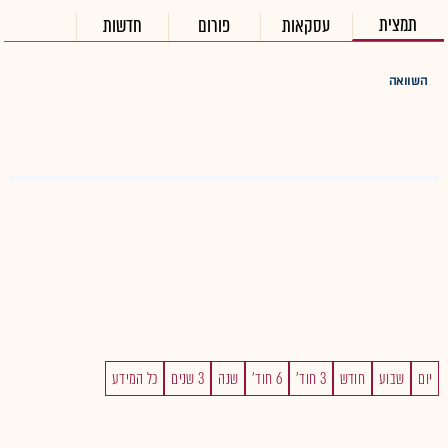
תמצית
עסקאות
פורום
חדשות
השוואה
יום
שבוע
חודש
3 חוד'
6 חוד'
שנה
3 שנים
כל המידע