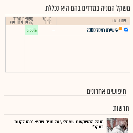
משקל המניה במדדים בהם היא נכללת
משקל
תשואת המדד
שם המדד
במדד
(% שינוי חודשי)
3.53%
--
איישיירס ראסל 2000
חיפושים אחרונים
חדשות
מנהל ההשקעות שממליץ על מניה שהיא "כמו לקנות
בונקר"