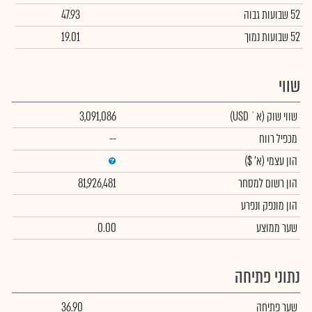
52 שבועות גבוה
47.93
52 שבועות נמוך
19.01
שווי
שווי שוק
(א` USD)
3,091,086
מכפיל רווח
--
הון עצמי
(א' $)
הון רשום למסחר
81,926,481
הון מונפק ונפרע
שער ממוצע
0.00
נתוני פתיחה
שער פתיחה
36.90