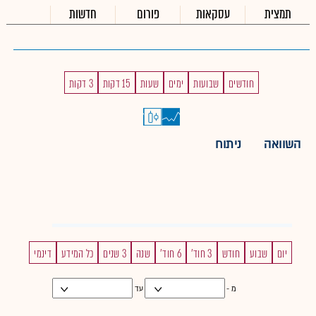
תמצית
עסקאות
פורום
חדשות
חודשים
שבועות
ימים
שעות
15 דקות
3 דקות
השוואה
ניתוח
יום
שבוע
חודש
3 חוד'
6 חוד'
שנה
3 שנים
כל המידע
דינמי
מ -
עד