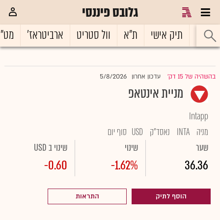
גלובס פיננסי
ראשי
תיק אישי
ת"א
וול סטריט
ארביטראז'
מט"
5/8/2026
בהשהיה של 15 דק'
עדכון אחרון
|
מניית אינטאפ
Intapp
מניה
INTA
נאסד"ק
USD
סוף יום
שער
שינוי
שינוי ב USD
-0.60
-1.62%
36.36
הוסף לתיק
התראות