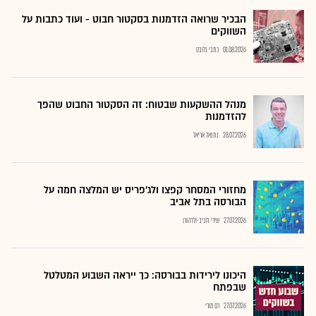
הבכיר שרואה הזדמנות בסקטור חבוט - ועוד כתבות על
השווקים
01.08.2026
כתבי גלובס
מנהל ההשקעות שבטוח: זה הסקטור החבוט שהפך
להזדמנות
28.07.2026
נתנאל אריאל
מחזורי המסחר קפצו ולג'פריס יש המלצה חמה על
הבורסה בתל אביב
27.07.2026
שירי חביב-ולדהורן
היכונו לירידות בבורסה: כך ייראה השבוע המטלטל
שבפתח
27.07.2026
רם מורי