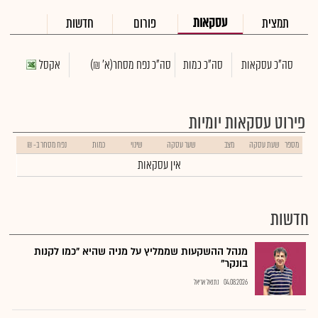
עסקאות
תמצית
פורום
חדשות
סה"כ עסקאות
סה"כ כמות
סה"כ נפח מסחר
(א' ₪)
אקסל
פירוט עסקאות יומיות
מספר
שעת עסקה
מצב
שער עסקה
שינוי
כמות
נפח מסחר ב- ₪
אין עסקאות
חדשות
מנהל ההשקעות שממליץ על מניה שהיא "כמו לקנות
בונקר"
04.08.2026
נתנאל אריאל