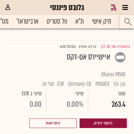
גלובס פיננסי
ראשי
תיק אישי
ת"א
וול סטריט
ארביטראז'
מט"
6/8/2026
בהשהיה של 15 דק'
עדכון אחרון
|
איישיירס אם-דקס
iShares MDAX
קרן-EU
MDAXEX
Germany-CB
EUR
סוף יום
שער
שינוי
שינוי ב EUR
0.00
0.00%
263.4
הוסף לתיק
התראות