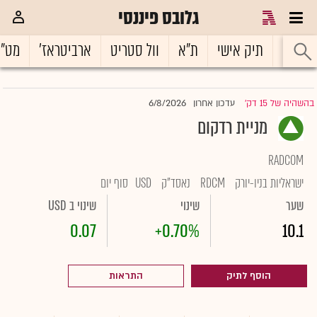
גלובס פיננסי
ראשי
תיק אישי
ת"א
וול סטריט
ארביטראז'
מט"
6/8/2026
בהשהיה של 15 דק'
עדכון אחרון
|
מניית רדקום
RADCOM
ישראליות בניו-יורק
RDCM
נאסד"ק
USD
סוף יום
שער
שינוי
שינוי ב USD
0.07
+0.70%
10.1
הוסף לתיק
התראות