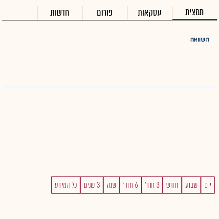
תמצית
עסקאות
פורום
חדשות
השוואה
יום
שבוע
חודש
3 חוד'
6 חוד'
שנה
3 שנים
כל המידע