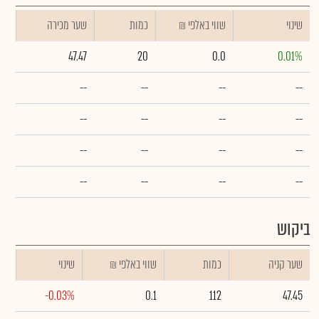
שינוי
₪ שווי באלפי
כמות
שער מכירה
47.47
20
0.0
0.01%
--
--
--
--
--
--
--
--
--
--
--
--
--
--
--
--
ביקוש
שער קניה
כמות
₪ שווי באלפי
שינוי
-0.03%
0.1
112
47.45