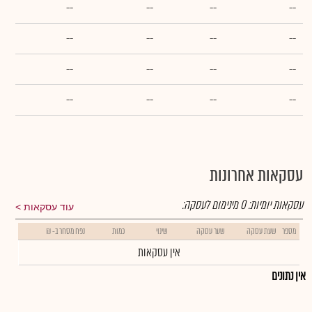
--
--
--
--
--
--
--
--
--
--
--
--
--
--
--
--
עסקאות אחרונות
עסקאות יומיות:
0
מינימום לעסקה:
עוד עסקאות
מספר
שעת עסקה
שער עסקה
שינוי
כמות
נפח מסחר ב- ₪
אין עסקאות
אין נתונים