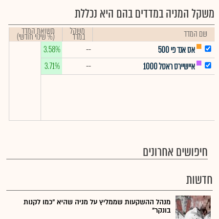
משקל המניה במדדים בהם היא נכללת
משקל
תשואת המדד
שם המדד
במדד
(% שינוי חודשי)
3.58%
--
אס אנד פי 500
3.71%
--
איישיירס ראסל 1000
חיפושים אחרונים
חדשות
מנהל ההשקעות שממליץ על מניה שהיא "כמו לקנות
בונקר"