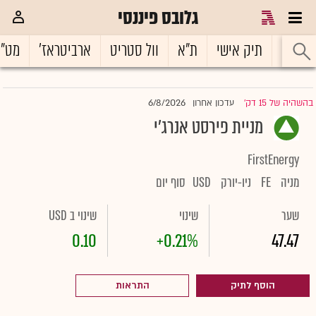
גלובס פיננסי
ראשי
תיק אישי
ת"א
וול סטריט
ארביטראז'
מט"
6/8/2026
בהשהיה של 15 דק'
עדכון אחרון
|
מניית פירסט אנרג'י
FirstEnergy
מניה
FE
ניו-יורק
USD
סוף יום
שער
שינוי
שינוי ב USD
0.10
+0.21%
47.47
הוסף לתיק
התראות