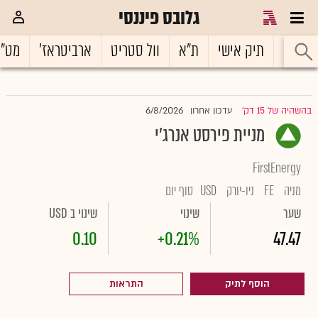
גלובס פיננסי
ראשי
תיק אישי
ת"א
וול סטריט
ארביטראז'
מט"
6/8/2026
בהשהיה של 15 דק'
עדכון אחרון
|
מניית פירסט אנרג'י
FirstEnergy
מניה
FE
ניו-יורק
USD
סוף יום
שער
שינוי
שינוי ב USD
0.10
+0.21%
47.47
הוסף לתיק
התראות