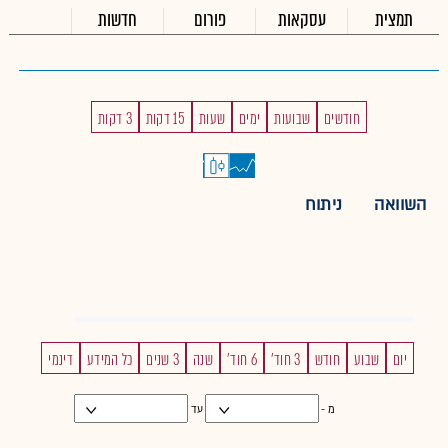
תמצית
עסקאות
פורום
חדשות
חודשים
שבועות
ימים
שעות
15 דקות
3 דקות
השוואה
ניתוח
יום
שבוע
חודש
3 חוד'
6 חוד'
שנה
3 שנים
כל המידע
דינמי
מ -
עד