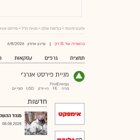
גלובס פיננסי
>
בורסות עולם
>
מניות חו"ל
>
פירסט אנרג'
6/8/2026
בהשהיה של 15 דק'
עדכון אחרון
|
תמצית
גרפים
עסקאות
פ
מניית פירסט אנרג'י
FirstEnergy
מניה
FE
ניו-יורק
USD
סוף יום
חדשות
מנהל ההשקעו
08.08.2026