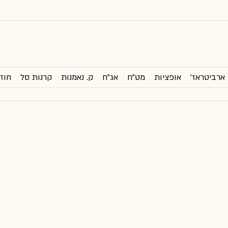
ארביטראז'
אופציות
מט"ח
אג"ח
ק. נאמנות
קרנות סל
חוזי