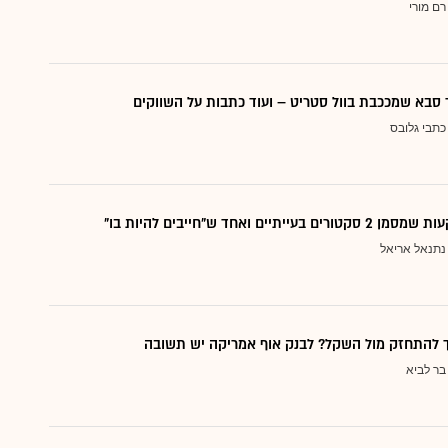
רם מורי
סבא שמככבת בוול סטריט – ועוד כתבות על השווקים
כתבי גלובס
עייתיים ואחד ש"חייבים להיות בו"
נתנאל אריאל
ך להתחזק מול השקל? לבנק אוף אמריקה יש תשובה
בר לביא