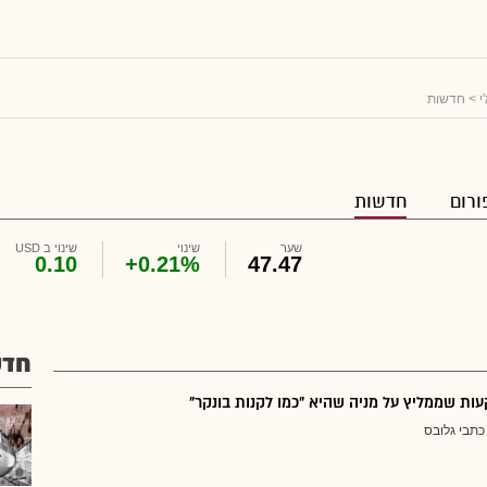
י
> חדשות
ורום
חדשות
שער
שינוי
שינוי ב USD
0.10
+0.21%
47.47
חדש
ת שממליץ על מניה שהיא "כמו לקנות בונקר"
כתבי גלובס