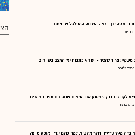
דות בבורסה: כך ייראה השבוע המטלטל שבפתח
הצע
רם מורי
ריך להכיר - ועוד 4 כתבות על המצב בשווקים
כתבי גלובס
בועז בן נון
יבדה מעל טריליון דולר מהשווי. למה כולם עדיין אופטימיים?