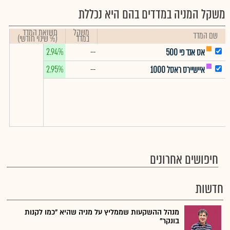
משקל המניה במדדים בהם היא נכללת
משקל
תשואת המדד
שם המדד
במדד
(% שינוי חודשי)
2.94%
--
אס אנד פי 500
2.95%
--
איישיירס ראסל 1000
חיפושים אחרונים
חדשות
מנהל ההשקעות שממליץ על מניה שהיא "כמו לקנות
בונקר"