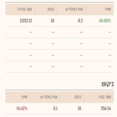
שינוי
₪ שווי באלפי
כמות
שער מכירה
2,052.12
10
0.2
60.00%
--
--
--
--
--
--
--
--
--
--
--
--
--
--
--
--
ביקוש
שער קניה
כמות
₪ שווי באלפי
שינוי
-56.62%
0.1
10
556.34