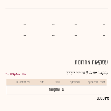
--
--
--
--
--
--
--
--
--
--
--
--
--
--
--
--
עסקאות אחרונות
עסקאות יומיות:
0
מינימום לעסקה:
עוד עסקאות
מספר
שעת עסקה
שער עסקה
שינוי
כמות
נפח מסחר ב- ₪
אין עסקאות
אין נתונים