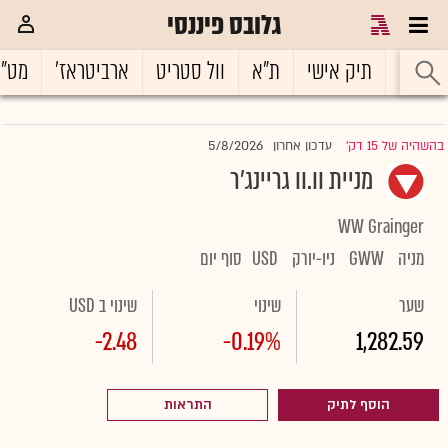
גלובס פיננסי
ראשי
תיק אישי
ת"א
וול סטריט
ארביטראז'
מט"
5/8/2026
בהשהיה של 15 דק'
עדכון אחרון
|
מניית וו.וו גריינג'ר
WW Grainger
מניה
GWW
ניו-יורק
USD
סוף יום
שער
שינוי
שינוי ב USD
-2.48
-0.19%
1,282.59
הוסף לתיק
התראות