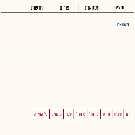
תמצית
עסקאות
פורום
חדשות
השוואה
יום
שבוע
חודש
3 חוד'
6 חוד'
שנה
3 שנים
כל המידע