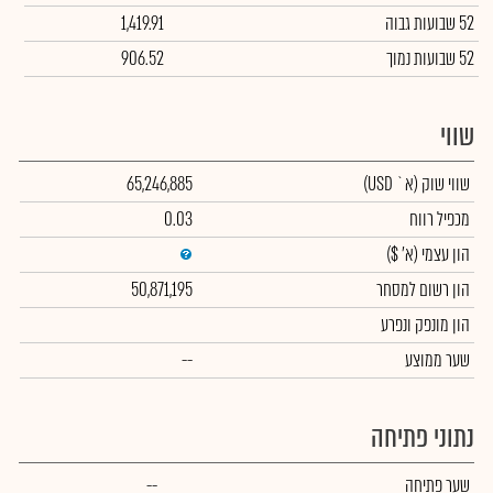
52 שבועות גבוה
1,419.91
52 שבועות נמוך
906.52
שווי
שווי שוק
(א` USD)
65,246,885
מכפיל רווח
0.03
הון עצמי
(א' $)
הון רשום למסחר
50,871,195
הון מונפק ונפרע
שער ממוצע
--
נתוני פתיחה
שער פתיחה
--