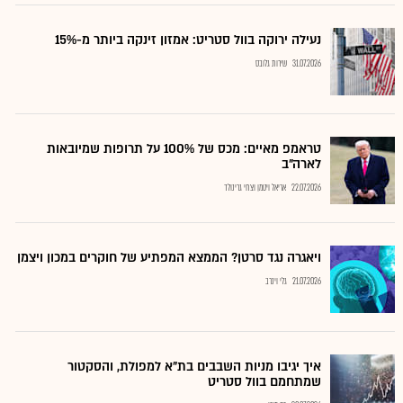
נעילה ירוקה בוול סטריט: אמזון זינקה ביותר מ-15%
31.07.2026
שירות גלובס
טראמפ מאיים: מכס של 100% על תרופות שמיובאות
לארה"ב
22.07.2026
אריאל ויטמן וצחי גרינולד
ויאגרה נגד סרטן? הממצא המפתיע של חוקרים במכון ויצמן
21.07.2026
גלי וינרב
איך יגיבו מניות השבבים בת"א למפולת, והסקטור
שמתחמם בוול סטריט