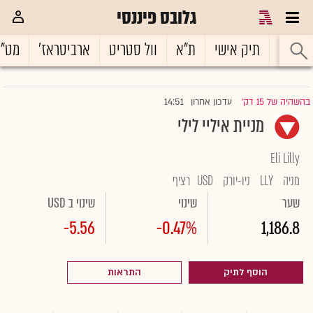
גלובס פיננסי
ראשי
תיק אישי
ת"א
וול סטריט
ארביטראז'
מט"
14:51
בהשהיה של 15 דק'
עדכון אחרון
|
מניית איליי לילי
Eli Lilly
מניה
LLY
ניו-יורק
USD
רציף
שער
שינוי
שינוי ב USD
-5.56
-0.47%
1,186.8
הוסף לתיק
התראות