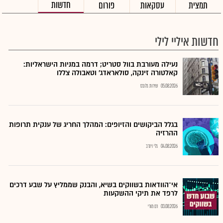
חדשות
תמצית
עסקאות
פורום
חדשות איליי לילי
נעילה מעורבת בוול סטריט; דרמה במניות הישראליות:
קאלטורה זינקה, סולאראדג' וטאבולה צללו
05.08.2026
שירות גלובס
בגלל הביקושים והזיופים: המהלך החריג של ענקית תרופות
ההרזיה
04.08.2026
גלי וינרב
אי־הוודאות בשווקים בשיא, והבנק שממליץ על שבע דרכים
לרפד את תיקי ההשקעות
03.08.2026
רם מורי