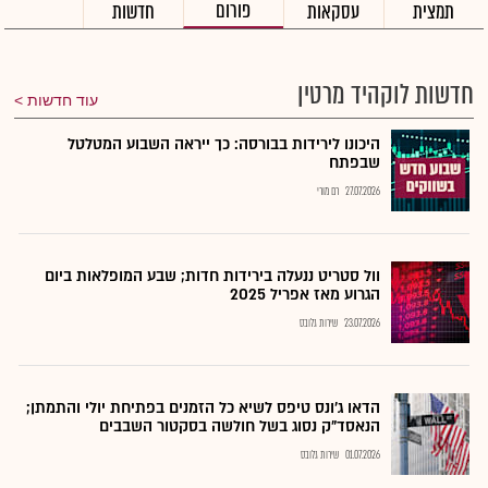
פורום
תמצית
עסקאות
חדשות
חדשות לוקהיד מרטין
עוד חדשות
היכונו לירידות בבורסה: כך ייראה השבוע המטלטל
שבפתח
27.07.2026
רם מורי
וול סטריט ננעלה בירידות חדות; שבע המופלאות ביום
הגרוע מאז אפריל 2025
23.07.2026
שירות גלובס
הדאו ג'ונס טיפס לשיא כל הזמנים בפתיחת יולי והתמתן;
הנאסד"ק נסוג בשל חולשה בסקטור השבבים
01.07.2026
שירות גלובס