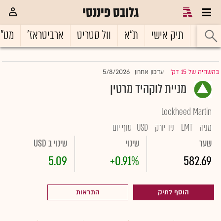
גלובס פיננסי
ראשי
תיק אישי
ת"א
וול סטריט
ארביטראז'
מט"
5/8/2026
בהשהיה של 15 דק'
עדכון אחרון
|
מניית לוקהיד מרטין
Lockheed Martin
מניה
LMT
ניו-יורק
USD
סוף יום
שער
שינוי
שינוי ב USD
5.09
+0.91%
582.69
הוסף לתיק
התראות