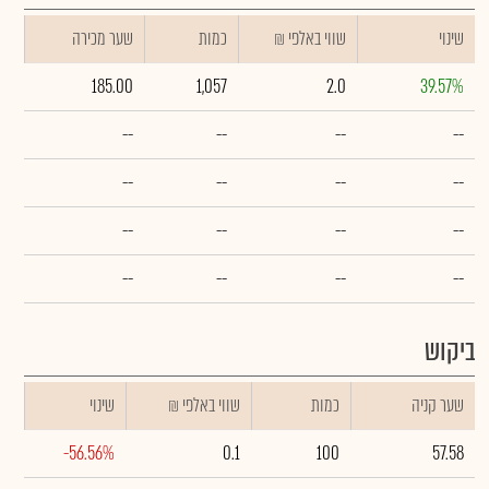
שינוי
₪ שווי באלפי
כמות
שער מכירה
185.00
1,057
2.0
39.57%
--
--
--
--
--
--
--
--
--
--
--
--
--
--
--
--
ביקוש
שער קניה
כמות
₪ שווי באלפי
שינוי
-56.56%
0.1
100
57.58