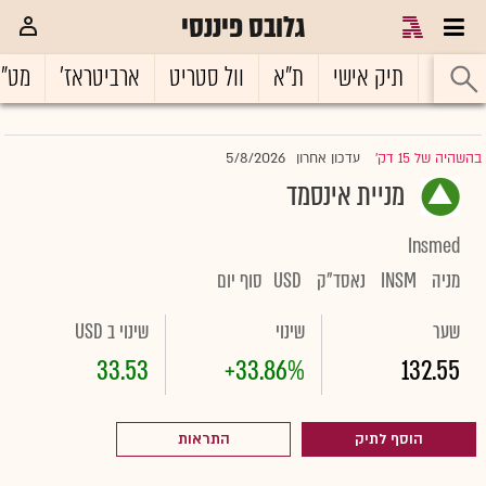
גלובס פיננסי
ראשי
תיק אישי
ת"א
וול סטריט
ארביטראז'
מט"
5/8/2026
בהשהיה של 15 דק'
עדכון אחרון
|
מניית אינסמד
Insmed
מניה
INSM
נאסד"ק
USD
סוף יום
שער
שינוי
שינוי ב USD
33.53
+33.86%
132.55
הוסף לתיק
התראות