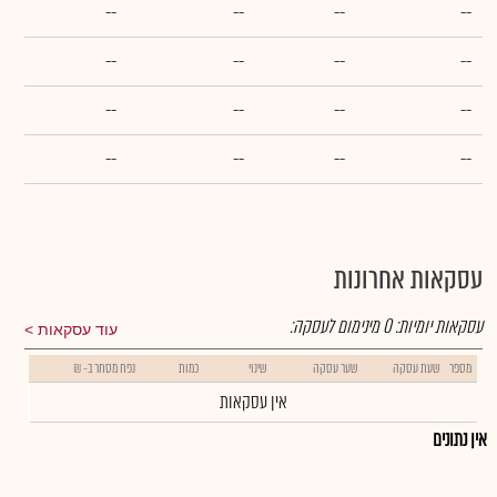
--
--
--
--
--
--
--
--
--
--
--
--
--
--
--
--
עסקאות אחרונות
עסקאות יומיות:
0
מינימום לעסקה:
עוד עסקאות
מספר
שעת עסקה
שער עסקה
שינוי
כמות
נפח מסחר ב- ₪
אין עסקאות
אין נתונים