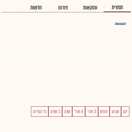
תמצית
עסקאות
פורום
חדשות
השוואה
יום
שבוע
חודש
3 חוד'
6 חוד'
שנה
3 שנים
כל המידע