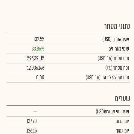
נתוני מסחר
שער אחרון
(USD)
132.55
שינוי באחוזים
33.86%
נפח מסחר
(א` USD)
1,595,391.15
נפח מסחר
(ע"נ)
12,036,146
נפח ממוצע לרבעון (א` USD)
0.00
שערים
שער יומי ממוצע
(USD)
--
יומי גבוה
137.70
יומי נמוך
126.15