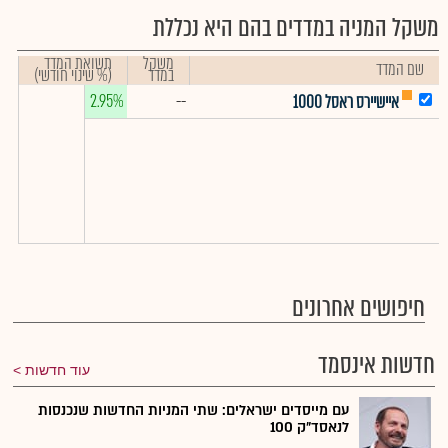
משקל המניה במדדים בהם היא נכללת
משקל
תשואת המדד
שם המדד
במדד
(% שינוי חודשי)
2.95%
--
איישיירס ראסל 1000
חיפושים אחרונים
חדשות אינסמד
עוד חדשות
עם מייסדים ישראלים: שתי המניות החדשות שנכנסות
לנאסד"ק 100