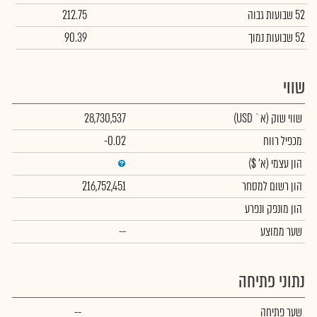
52 שבועות גבוה
212.75
52 שבועות נמוך
90.39
שווי
שווי שוק
(א` USD)
28,730,537
מכפיל רווח
-0.02
הון עצמי
(א' $)
הון רשום למסחר
216,752,451
הון מונפק ונפרע
שער ממוצע
--
נתוני פתיחה
שער פתיחה
--