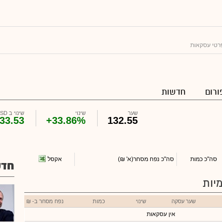
רטי עסקאות
ורום
חדשות
שער
שינוי
שינוי ב USD
33.53
+33.86%
132.55
אקסל
סה"כ כמות
סה"כ נפח מסחר
(א' ₪)
חדש
יות
שער עסקה
שינוי
כמות
נפח מסחר ב- ₪
אין עסקאות