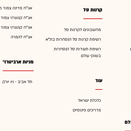
אג"ח מדינה צמוד מ
קרנות סל
אג"ח קונצרני צמוד
אג"ח קונצרני צמוד
מחשבונים לקרנות סל
אג"ח להמרה
רשימת קרנות סל הנסחרות בת"א
רשימת תעודות סל הנסחרות
בשוקי עולם
מניות ארביטרז'
עוד
תל אביב - ניו יורק
כלכלת ישראל
מדריכים פיננסיים
לם