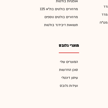
אופציות בולטות
דד
מחזורים בולטים בת"א 125
 מדד
מחזורים בולטים נוספים
 מט"ח
תשואות דיבידנד בולטות
מוצרי גלובס
המוצרים שלי
סוכן החדשות
עיתון דיגטלי
ועידות גלובס