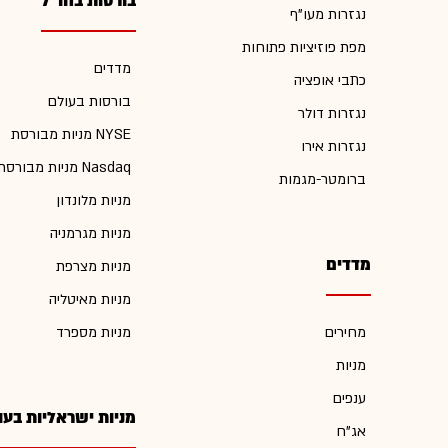
בורסות בחו"ל
נגזרות מעו"ף
מפת פוזיציות פתוחות
מדדים
כתבי אופציה
בורסות בעולם
נגזרות דולר
מניות מבורסת NYSE
נגזרות אירו
מניות מבורסת Nasdaq
ברומטר-מגמות
מניות מלונדון
מניות מגרמניה
מדדים
מניות מצרפת
מניות מאיטליה
מחירים
מניות מספרד
מניות
ענפים
מניות ישראליות בעו
אג"ח