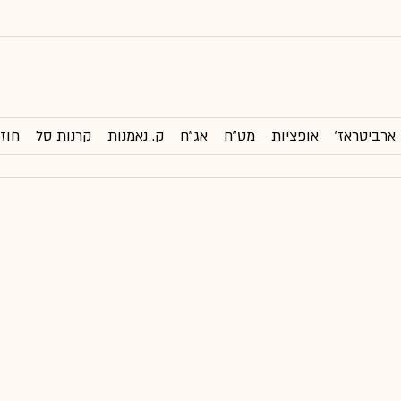
ארביטראז'
אופציות
מט"ח
אג"ח
ק. נאמנות
קרנות סל
חוזי