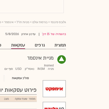
גלובס פיננסי
>
בורסות עולם
>
מניות חו"ל
>
אינסמד
> פ
5/8/2026
בהשהיה של 15 דק'
עדכון אחרון
|
תמצית
גרפים
עסקאות
פ
מניית אינסמד
Insmed
מניה
INSM
נאסד"ק
USD
סוף יום
סה"כ עסקאות
פירוט עסקאות יומ
מספר
שעת עסקה
מצב