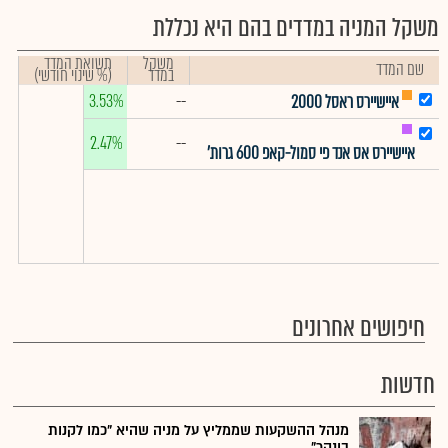
משקל המניה במדדים בהם היא נכללת
משקל
תשואת המדד
שם המדד
במדד
(% שינוי חודשי)
3.53%
--
איישיירס ראסל 2000
2.47%
--
איישיירס אס אנד פי סמול-קאפ 600 גרות'
חיפושים אחרונים
חדשות
מנהל ההשקעות שממליץ על מניה שהיא "כמו לקנות
בונקר"