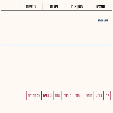
תמצית
עסקאות
פורום
חדשות
השוואה
יום
שבוע
חודש
3 חוד'
6 חוד'
שנה
3 שנים
כל המידע