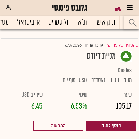
גלובס פיננסי
ראשי
תיק אישי
ת"א
וול סטריט
ארביטראז'
מט"
6/8/2026
בהשהיה של 15 דק'
עדכון אחרון
|
מניית דיודס
Diodes
מניה
DIOD
נאסד"ק
USD
סוף יום
שער
שינוי
שינוי ב USD
6.45
+6.53%
105.17
הוסף לתיק
התראות