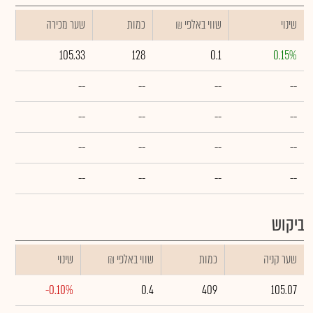
שינוי
₪ שווי באלפי
כמות
שער מכירה
105.33
128
0.1
0.15%
--
--
--
--
--
--
--
--
--
--
--
--
--
--
--
--
ביקוש
שער קניה
כמות
₪ שווי באלפי
שינוי
-0.10%
0.4
409
105.07