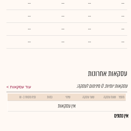
--
--
--
--
--
--
--
--
--
--
--
--
--
--
--
--
עסקאות אחרונות
עסקאות יומיות:
0
מינימום לעסקה:
עוד עסקאות
מספר
שעת עסקה
שער עסקה
שינוי
כמות
נפח מסחר ב- ₪
אין עסקאות
אין נתונים