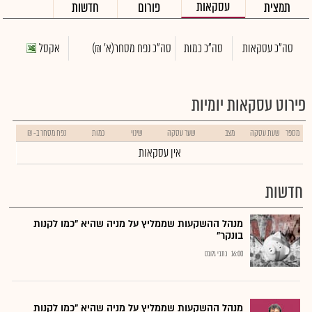
עסקאות
תמצית
פורום
חדשות
סה"כ עסקאות
סה"כ כמות
סה"כ נפח מסחר
(א' ₪)
אקסל
פירוט עסקאות יומיות
מספר
שעת עסקה
מצב
שער עסקה
שינוי
כמות
נפח מסחר ב- ₪
אין עסקאות
חדשות
מנהל ההשקעות שממליץ על מניה שהיא "כמו לקנות
בונקר"
16:00
כתבי גלובס
מנהל ההשקעות שממליץ על מניה שהיא "כמו לקנות