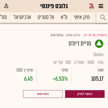
גלובס פיננסי
ראשי
תיק אישי
ת"א
וול סטריט
ארביטראז'
מט"
6/8/2026
בהשהיה של 15 דק'
עדכון אחרון
|
מניית דיודס
Diodes
מניה
DIOD
נאסד"ק
USD
סוף יום
שער
שינוי
שינוי ב USD
6.45
+6.53%
105.17
הוסף לתיק
התראות