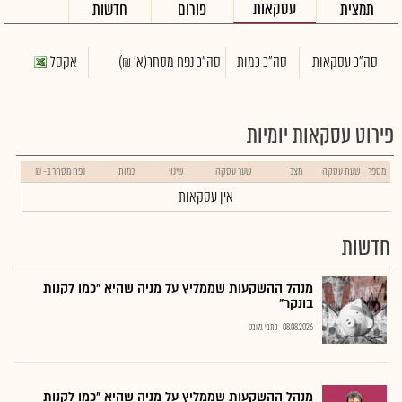
עסקאות
תמצית
פורום
חדשות
סה"כ עסקאות
סה"כ כמות
סה"כ נפח מסחר
(א' ₪)
אקסל
פירוט עסקאות יומיות
מספר
שעת עסקה
מצב
שער עסקה
שינוי
כמות
נפח מסחר ב- ₪
אין עסקאות
חדשות
מנהל ההשקעות שממליץ על מניה שהיא "כמו לקנות
בונקר"
08.08.2026
כתבי גלובס
מנהל ההשקעות שממליץ על מניה שהיא "כמו לקנות