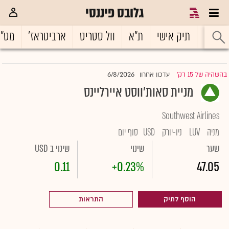
גלובס פיננסי
ראשי
תיק אישי
ת"א
וול סטריט
ארביטראז'
מט"
6/8/2026
בהשהיה של 15 דק'
עדכון אחרון
|
מניית סאות'ווסט איירליינס
Southwest Airlines
מניה
LUV
ניו-יורק
USD
סוף יום
שער
שינוי
שינוי ב USD
0.11
+0.23%
47.05
הוסף לתיק
התראות