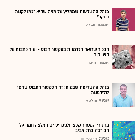
מנהל ההשקעות שממליץ על מניה שהיא "כמו לקנות
בונקר"
04.08.2026
נתנאל אריאל
הבכיר שרואה הזדמנות בסקטור חבוט - ועוד כתבות על
השווקים
01.08.2026
כתבי גלובס
מנהל ההשקעות שבטוח: זה הסקטור החבוט שהפך
להזדמנות
28.07.2026
נתנאל אריאל
מחזורי המסחר קפצו ולג'פריס יש המלצה חמה על
הבורסה בתל אביב
27.07.2026
שירי חביב-ולדהורן