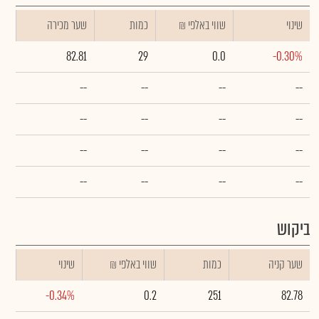
שינוי
₪ שווי באלפי
כמות
שער מכירה
82.81
29
0.0
-0.30%
--
--
--
--
--
--
--
--
--
--
--
--
--
--
--
--
ביקוש
שער קניה
כמות
₪ שווי באלפי
שינוי
-0.34%
0.2
251
82.78