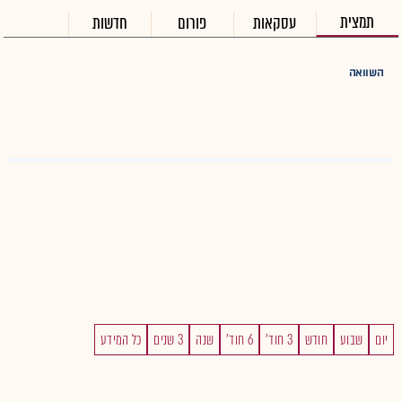
תמצית
עסקאות
פורום
חדשות
השוואה
יום
שבוע
חודש
3 חוד'
6 חוד'
שנה
3 שנים
כל המידע