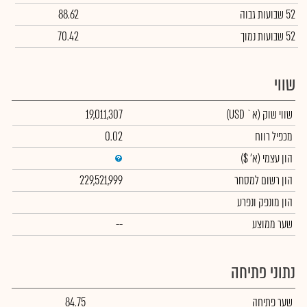
52 שבועות גבוה
88.62
52 שבועות נמוך
70.42
שווי
שווי שוק
(א` USD)
19,011,307
מכפיל רווח
0.02
הון עצמי
(א' $)
הון רשום למסחר
229,521,999
הון מונפק ונפרע
שער ממוצע
--
נתוני פתיחה
שער פתיחה
84.75