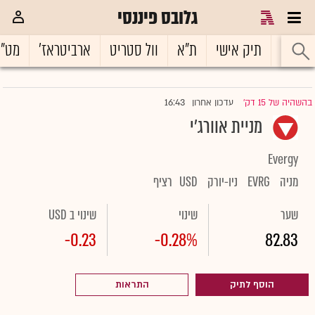
גלובס פיננסי
ראשי
תיק אישי
ת"א
וול סטריט
ארביטראז'
מט"
16:43
בהשהיה של 15 דק'
עדכון אחרון
|
מניית אוורג'י
Evergy
מניה
EVRG
ניו-יורק
USD
רציף
שער
שינוי
שינוי ב USD
-0.23
-0.28%
82.83
הוסף לתיק
התראות