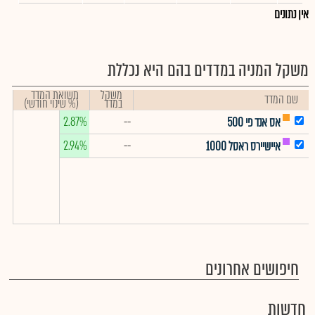
אין נתונים
משקל המניה במדדים בהם היא נכללת
משקל
תשואת המדד
שם המדד
במדד
(% שינוי חודשי)
2.87%
--
אס אנד פי 500
2.94%
--
איישיירס ראסל 1000
חיפושים אחרונים
חדשות