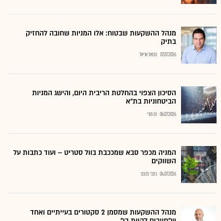
מנהל ההשקעות שבטוח: אלו המניות שחובה להחזיק
בתיק
07.07.2026
נתנאל אריאל
הסיכון הצפוי בהחלטת הריבית היום, והישג המניות
הביטחוניות בת"א
06.07.2026
רם מורי
המניה מכפר סבא שמככבת בוול סטריט – ועוד כתבות על
השווקים
04.07.2026
כתבי גלובס
מנהל ההשקעות שמסמן 2 סקטורים בעייתיים ואחד
ש"חייבים להיות בו"