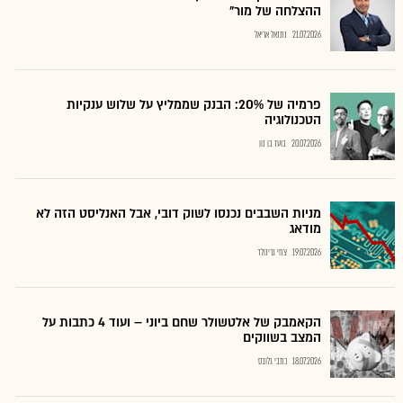
ההצלחה של מור"
21.07.2026
נתנאל אריאל
פרמיה של 20%: הבנק שממליץ על שלוש ענקיות
הטכנולוגיה
20.07.2026
בועז בן נון
מניות השבבים נכנסו לשוק דובי, אבל האנליסט הזה לא
מודאג
19.07.2026
צחי גרינולד
הקאמבק של אלטשולר שחם ביוני – ועוד 4 כתבות על
המצב בשווקים
18.07.2026
כתבי גלובס