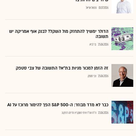
01.07.2026
נתנאל אריאל
הדולר ימשיך להתחזק מול השקל? לבנק אוף אמריקה יש
תשובה
25.06.2026
בר לביא
זה הזמן למכור מניות בת"א? התשובה של צבי סטפק
25.06.2026
צבי סטפק
כבר לא מדד מבוזר: ה-S&P 500 הפך להימור מרוכז על AI
23.06.2026
רו"ח ועו"ד איתי רושקביץ ודרינה רזניקוב