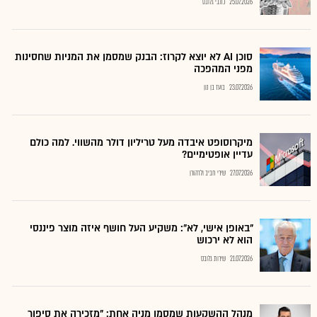
25.07.2026
כתבי גלובס
סוכן AI לא יוצא לקרוז: הבנק שמסמן את המניות שחסינות
מפני המהפכה
23.07.2026
בועז בן נון
מיקרוסופט איבדה מעל טריליון דולר מהשווי. למה כולם
עדיין אופטימיים?
27.07.2026
שירי חביב ולדהורן
"באופן אישי, לא": משקיע העל חושף איזה מוצר פיננסי
הוא לא ירכוש
21.07.2026
שירות גלובס
מנהל ההשקעות שמסמן מניה אחת: "מזכירה את סיפור