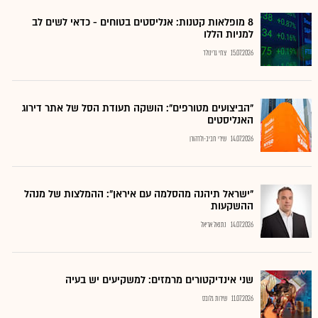
8 מופלאות קטנות: אנליסטים בטוחים - כדאי לשים לב
למניות הללו
15.07.2026
צחי גרינולד
"הביצועים מטורפים": הושקה תעודת הסל של אתר דירוג
האנליסטים
14.07.2026
שירי חביב-ולדהורן
"ישראל תיהנה מהסלמה עם איראן": ההמלצות של מנהל
ההשקעות
14.07.2026
נתנאל אריאל
שני אינדיקטורים מרמזים: למשקיעים יש בעיה
11.07.2026
שירות גלובס