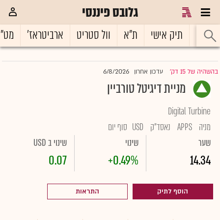
גלובס פיננסי
ראשי
תיק אישי
ת"א
וול סטריט
ארביטראז'
מט"
6/8/2026
בהשהיה של 15 דק'
עדכון אחרון
|
מניית דיגיטל טורביין
Digital Turbine
מניה
APPS
נאסד"ק
USD
סוף יום
שער
שינוי
שינוי ב USD
0.07
+0.49%
14.34
הוסף לתיק
התראות