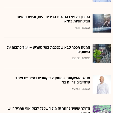
הסיכון הצפוי בהחלטת הריבית היום, והישג המניות
הביטחוניות בת"א
06.07.2026
רם מורי
המניה מכפר סבא שמככבת בוול סטריט – ועוד כתבות על
השווקים
04.07.2026
כתבי גלובס
מנהל ההשקעות שמסמן 2 סקטורים בעייתיים ואחד
ש"חייבים להיות בו"
01.07.2026
נתנאל אריאל
הדולר ימשיך להתחזק מול השקל? לבנק אוף אמריקה יש
תשובה