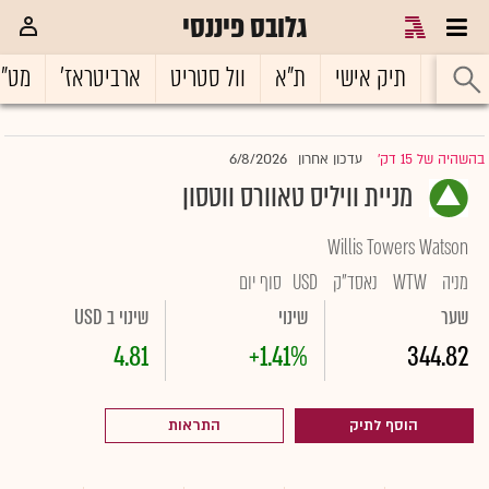
גלובס פיננסי
ראשי
תיק אישי
ת"א
וול סטריט
ארביטראז'
מט"
6/8/2026
בהשהיה של 15 דק'
עדכון אחרון
|
מניית וויליס טאוורס ווטסון
Willis Towers Watson
מניה
WTW
נאסד"ק
USD
סוף יום
שער
שינוי
שינוי ב USD
4.81
+1.41%
344.82
הוסף לתיק
התראות