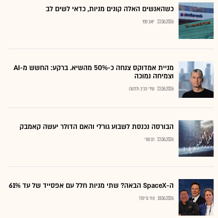
כשהאנשים האלה קונים מניות, כדאי לשים לב
22.06.2026
יואב ספר
מניית אמדוקס צנחה כ-50% מהשיא. ברקע: החשש מ-AI
וצמיחה נמוכה
22.06.2026
שירי חביב-ולדהורן
הבורסה נכנסת לשבוע גורלי והאם הדולר יעשה קאמבק
22.06.2026
רם מורי
ה-SpaceX הבאה? שתי מניות חלל עם אפסייד של עד 61%
18.06.2026
צחי גרינולד