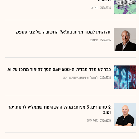
25.06.2026
בר לביא
זה הזמן למכור מניות בת"א? התשובה של צבי סטפק
25.06.2026
צבי סטפק
כבר לא מדד מבוזר: ה-S&P 500 הפך להימור מרוכז על AI
23.06.2026
רו"ח ועו"ד איתי רושקביץ ודרינה רזניקוב
2 סקטורים, 5 מניות: מנהל ההשקעות שממליץ לקנות יקר
וטוב
23.06.2026
נתנאל אריאל