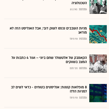
הטכנולוגיה
20.07.2026
בועז בן נון
מניות השבבים נכנסו לשוק דובי, אבל האנליסט הזה לא
מודאג
19.07.2026
צחי גרינולד
הקאמבק של אלטשולר שחם ביוני – ועוד 4 כתבות על
המצב בשווקים
18.07.2026
כתבי גלובס
8 מופלאות קטנות: אנליסטים בטוחים - כדאי לשים לב
למניות הללו
15.07.2026
צחי גרינולד