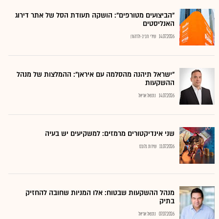
"הביצועים מטורפים": הושקה תעודת הסל של אתר דירוג
האנליסטים
14.07.2026
שירי חביב-ולדהורן
"ישראל תיהנה מהסלמה עם איראן": ההמלצות של מנהל
ההשקעות
14.07.2026
נתנאל אריאל
שני אינדיקטורים מרמזים: למשקיעים יש בעיה
11.07.2026
שירות גלובס
מנהל ההשקעות שבטוח: אלו המניות שחובה להחזיק
בתיק
07.07.2026
נתנאל אריאל