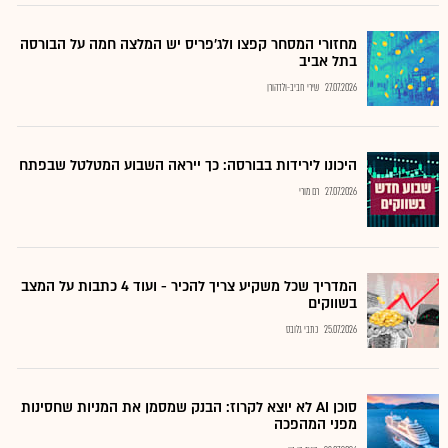
מחזורי המסחר קפצו ולג'פריס יש המלצה חמה על הבורסה
בתל אביב
27.07.2026
שירי חביב-ולדהורן
היכונו לירידות בבורסה: כך ייראה השבוע המטלטל שבפתח
27.07.2026
רם מורי
המדריך שכל משקיע צריך להכיר - ועוד 4 כתבות על המצב
בשווקים
25.07.2026
כתבי גלובס
סוכן AI לא יוצא לקרוז: הבנק שמסמן את המניות שחסינות
מפני המהפכה