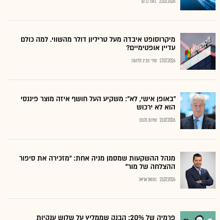
23.07.2026
בועז בן נון
מיקרוסופט איבדה מעל טריליון דולר מהשווי. למה כולם
עדיין אופטימיים?
27.07.2026
שירי חביב ולדהורן
"באופן אישי, לא": משקיע העל חושף איזה מוצר פיננסי
הוא לא ירכוש
21.07.2026
שירות גלובס
מנהל ההשקעות שמסמן מניה אחת: "מזכירה את סיפור
ההצלחה של מור"
21.07.2026
נתנאל אריאל
פרמיה של 20%: הבנק שממליץ על שלוש ענקיות