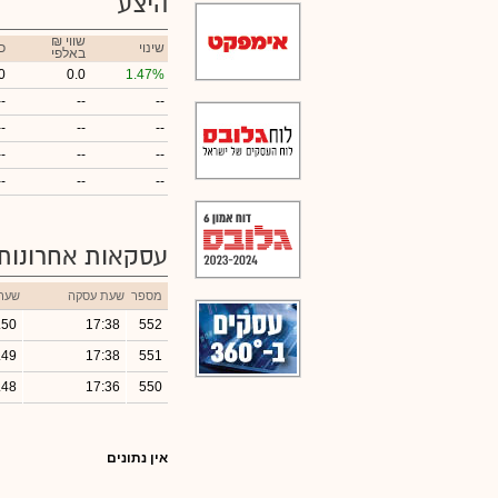
היצע
₪ שווי
שינוי
כ
באלפי
0
0.0
1.47%
--
--
--
--
--
--
--
--
--
--
--
--
עסקאות אחרונות
מספר
שעת עסקה
שער
.50
17:38
552
.49
17:38
551
.48
17:36
550
אין נתונים