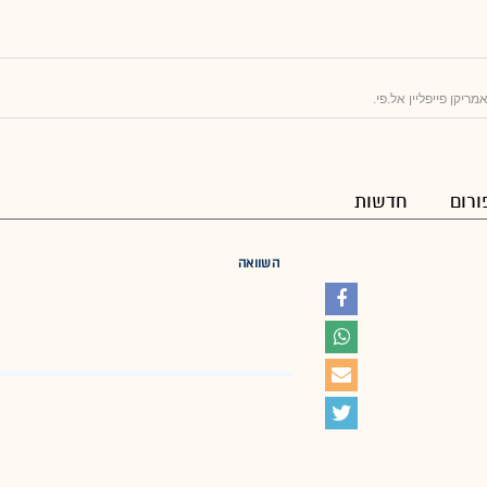
מריקן פייפליין אל.פי.
ורום
חדשות
השוואה