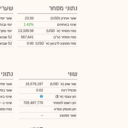
נתוני מסחר
שערי
שער אחרון
(USD)
23.50
שער יומי
שינוי באחוזים
1.42%
יומי גבוה
נפח מסחר
(א` USD)
13,339.56
יומי נמוך
נפח מסחר
(ע"נ)
567,641
52 שבועות גבוה
נפח ממוצע לרבעון (א` USD)
0.00
52 שבועות נמוך
שווי
נתוני
שווי שוק
(א` USD)
16,579,197
שער פתי
מכפיל רווח
0.02
שער בסי
הון עצמי
(א' $)
שינוי באח
הון רשום למסחר
705,497,770
שינוי
ב- USD
הון מונפק ונפרע
נפח מס
שער ממוצע
--