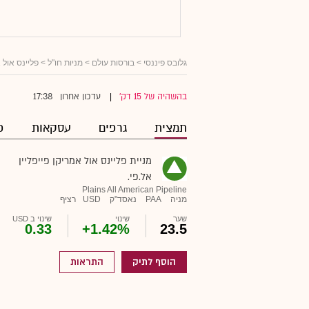
גלובס פיננסי
>
בורסות עולם
>
מניות חו"ל
> פליינס אול א
17:38
בהשהיה של 15 דק'
עדכון אחרון
|
תמצית
גרפים
עסקאות
פ
מניית פליינס אול אמריקן פייפליין
אל.פי.
Plains All American Pipeline
מניה
PAA
נאסד"ק
USD
רציף
שער
שינוי
שינוי ב USD
0.33
+1.42%
23.5
הוסף לתיק
התראות