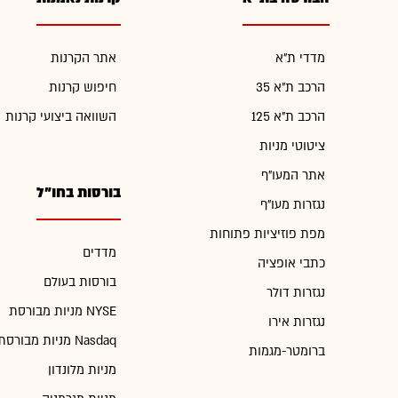
מדדי ת"א
אתר הקרנות
הרכב ת"א 35
חיפוש קרנות
הרכב ת"א 125
השוואה ביצועי קרנות
ציטוטי מניות
אתר המעו"ף
בורסות בחו"ל
נגזרות מעו"ף
מפת פוזיציות פתוחות
מדדים
כתבי אופציה
בורסות בעולם
נגזרות דולר
מניות מבורסת NYSE
נגזרות אירו
מניות מבורסת Nasdaq
ברומטר-מגמות
מניות מלונדון