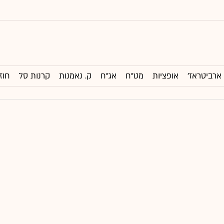
ארביטראז'
אופציות
מט"ח
אג"ח
ק. נאמנות
קרנות סל
חוז