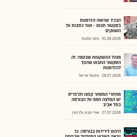
הבכיר שרואה הזדמנות
בסקטור חבוט - ועוד כתבות על
השווקים
01.08.2026
כתבי גלובס
מנהל ההשקעות שבטוח: זה
הסקטור החבוט שהפך
להזדמנות
28.07.2026
נתנאל אריאל
מחזורי המסחר קפצו ולג'פריס
יש המלצה חמה על הבורסה
בתל אביב
27.07.2026
שירי חביב-ולדהורן
היכונו לירידות בבורסה: כך
ייראה השבוע המטלטל שבפתח