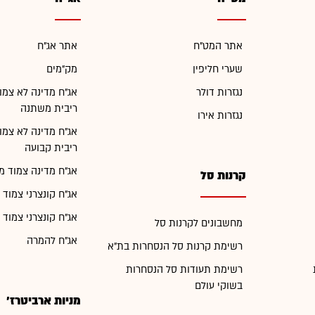
אתר המט"ח
אתר אג"ח
שערי חליפין
מק"מים
נגזרות דולר
אג"ח מדינה לא צמו
ריבית משתנה
נגזרות אירו
אג"ח מדינה לא צמו
ריבית קבועה
אג"ח מדינה צמוד מ
קרנות סל
אג"ח קונצרני צמוד 
אג"ח קונצרני צמוד 
מחשבונים לקרנות סל
אג"ח להמרה
רשימת קרנות סל הנסחרות בת"א
רשימת תעודות סל הנסחרות
בשוקי עולם
מניות ארביטרז'