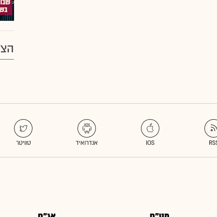
הצע
מט"ח
אג"ח