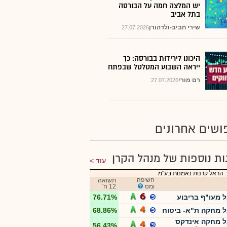
יש המלצה חמה על הבורסה
בתל אביב
שירי חביב-ולדהורן
27.07.2026
היכונו לירידות בבורסה: כך
ייראה השבוע המטלטל שבפתח
רם מורי
27.07.2026
ושים אחרונים
ות נוספות של מנהל הקרן
עוד
 הראל קרנות נאמנות בע"מ
חשיפה
תשואה
ומס
12 ח'
 מעו"ף בריבוע
76.71%
 מחקה ת"א- ביטוח
68.86%
 מחקה אינדקס
56.43%