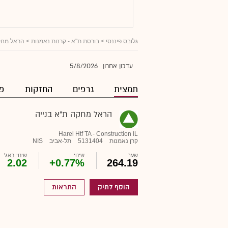
גלובס פיננסי
>
בורסת ת"א - קרנות נאמנות
> הראל מחקה
5/8/2026
עדכון אחרון
תמצית
גרפים
החזקות
פו
הראל מחקה ת"א בנייה
Harel Htf TA - Construction IL
קרן נאמנות
5131404
תל-אביב
NIS
שער
שינוי
שינוי באג'
2.02
+0.77%
264.19
הוסף לתיק
התראות