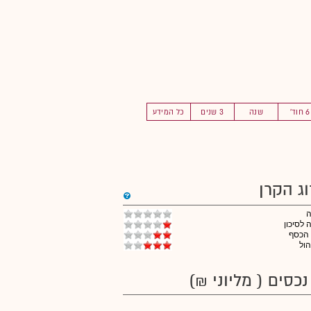
6 חוד'
שנה
3 שנים
כל המידע
וג הקרן
לסיכון
 הכסף
הול
נכסים ( מליוני ₪)