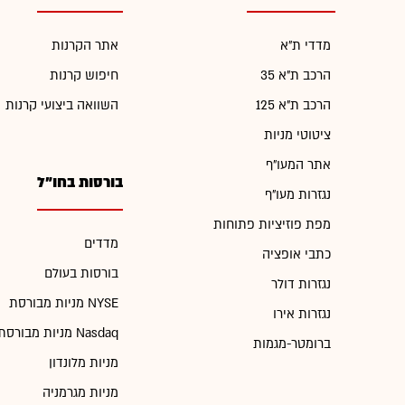
מדדי ת"א
אתר הקרנות
הרכב ת"א 35
חיפוש קרנות
הרכב ת"א 125
השוואה ביצועי קרנות
ציטוטי מניות
אתר המעו"ף
בורסות בחו"ל
נגזרות מעו"ף
מפת פוזיציות פתוחות
מדדים
כתבי אופציה
בורסות בעולם
נגזרות דולר
מניות מבורסת NYSE
נגזרות אירו
מניות מבורסת Nasdaq
ברומטר-מגמות
מניות מלונדון
מניות מגרמניה