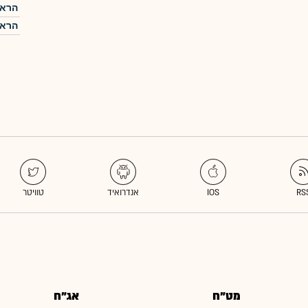
הראל
הראל
מט"ח
אג"ח