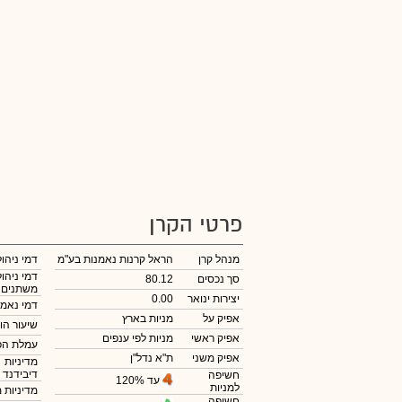
פרטי הקרן
מנהל קרן
הראל קרנות נאמנות בע"מ
דמי ניהול
דמי ניהול
סך נכסים
80.12
משתנים
יצירות ינואר
0.00
דמי נאמנ
אפיק על
מניות בארץ
שיעור הו
אפיק ראשי
מניות לפי ענפים
עמלת הפ
אפיק משני
ת"א נדל"ן
מדיניות
דיבידנד
חשיפה
עד 120%
למניות
מדיניות 
חשיפה