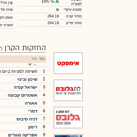
עד 10%
קרן חו"ל
למט"ח
מטבע עיקרי
₪
שינוי מדי
מחיר קניה
264.19
נאמן הקר
מחיר פדיון
264.19
תאריך ה
החזקות הקרן
(67)
מס'
נייר
1
חשיפה למניות ביום 
2
שיכון ובינוי
3
ישראל קנדה
4
אשטרום קבוצה
5
אאורה
6
דמרי
7
דניה סיבוס
8
רימון
9
אפריקה מגורים