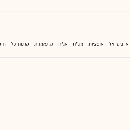
ארביטראז'
אופציות
מט"ח
אג"ח
ק. נאמנות
קרנות סל
חוז