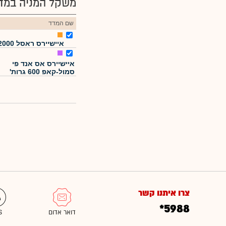
משקל המניה במדד
שם המדד
איישיירס ראסל 2000
איישיירס אס אנד פי
סמול-קאפ 600 גרות'
צרו איתנו קשר
*5988