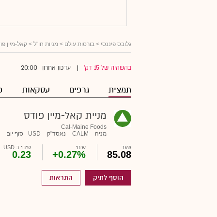
גלובס פיננסי
>
בורסות עולם
>
מניות חו"ל
> קאל-מיין פו
20:00
בהשהיה של 15 דק'
עדכון אחרון
|
תמצית
גרפים
עסקאות
פ
מניית קאל-מיין פודס
Cal-Maine Foods
מניה
CALM
נאסד"ק
USD
סוף יום
שער
שינוי
שינוי ב USD
0.23
+0.27%
85.08
הוסף לתיק
התראות