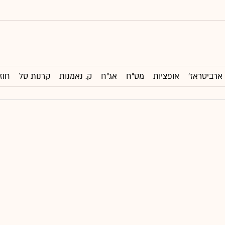
ארביטראז'
אופציות
מט"ח
אג"ח
ק. נאמנות
קרנות סל
חוז