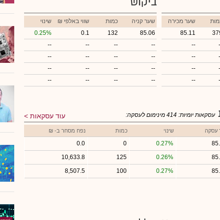
ביקוש
מות
שער מכירה
שער קניה
כמות
₪ שווי באלפי
שינוי
0.25%
0.1
132
85.06
85.11
37
--
--
--
--
--
--
--
--
--
--
--
--
--
--
--
--
--
--
--
--
עסקאות יומיות:
414
מינימום לעסקה:
עוד עסקאות
 עסקה
שינוי
כמות
נפח מסחר ב- ₪
0.0
0
0.27%
85
10,633.8
125
0.26%
85
8,507.5
100
0.27%
85