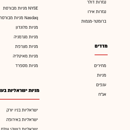
נגזרות דולר
מניות מבורסת NYSE
נגזרות אירו
מניות מבורסת Nasdaq
ברומטר-מגמות
מניות מלונדון
מניות מגרמניה
מדדים
מניות מצרפת
מניות מאיטליה
מחירים
מניות מספרד
מניות
ענפים
מניות ישראליות בעו
אג"ח
ישראליות בניו יורק
ישראליות באירופה
ישראליות בשוקי עולם