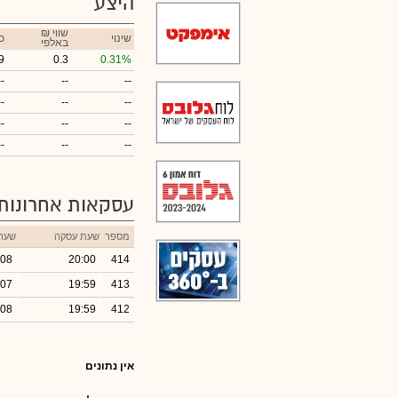
היצע
₪ שווי
שינוי
כ
באלפי
9
0.3
0.31%
--
--
--
--
--
--
--
--
--
--
--
--
עסקאות אחרונות
מספר
שעת עסקה
שער
.08
20:00
414
.07
19:59
413
.08
19:59
412
אין נתונים