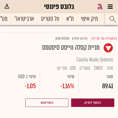
גלובס פיננסי
ראשי
תיק אישי
ת"א
וול סטריט
ארביטראז'
מט"
6/8/2026
בהשהיה של 15 דק'
עדכון אחרון
|
מניית קסלה ווייסט סיסטמס
Casella Waste Systems
מניה
CWST
נאסד"ק
USD
סוף יום
שער
שינוי
שינוי ב USD
-1.05
-1.16%
89.41
הוסף לתיק
התראות