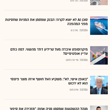
25.07.2026
כתבי גלובס
סוכן AI לא יוצא לקרוז: הבנק שמסמן את המניות שחסינות
מפני המהפכה
23.07.2026
בועז בן נון
מיקרוסופט איבדה מעל טריליון דולר מהשווי. למה כולם
עדיין אופטימיים?
27.07.2026
שירי חביב ולדהורן
"באופן אישי, לא": משקיע העל חושף איזה מוצר פיננסי
הוא לא ירכוש
21.07.2026
שירות גלובס
מנהל ההשקעות שמסמן מניה אחת: "מזכירה את סיפור