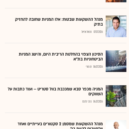
מנהל ההשקעות שבטוח: אלו המניות שחובה להחזיק
בתיק
07.07.2026
נתנאל אריאל
הסיכון הצפוי בהחלטת הריבית היום, והישג המניות
הביטחוניות בת"א
06.07.2026
רם מורי
המניה מכפר סבא שמככבת בוול סטריט – ועוד כתבות על
השווקים
04.07.2026
כתבי גלובס
מנהל ההשקעות שמסמן 2 סקטורים בעייתיים ואחד
ש"חייבים להיות בו"