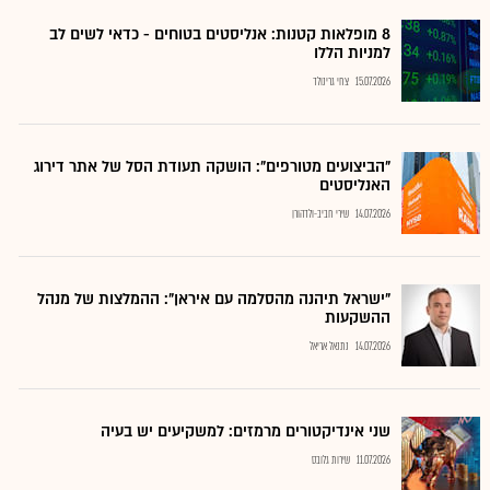
8 מופלאות קטנות: אנליסטים בטוחים - כדאי לשים לב
למניות הללו
15.07.2026
צחי גרינולד
"הביצועים מטורפים": הושקה תעודת הסל של אתר דירוג
האנליסטים
14.07.2026
שירי חביב-ולדהורן
"ישראל תיהנה מהסלמה עם איראן": ההמלצות של מנהל
ההשקעות
14.07.2026
נתנאל אריאל
שני אינדיקטורים מרמזים: למשקיעים יש בעיה
11.07.2026
שירות גלובס