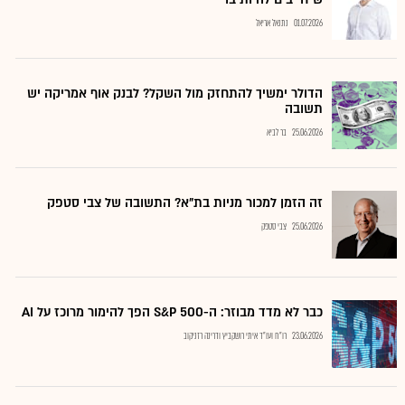
01.07.2026
נתנאל אריאל
הדולר ימשיך להתחזק מול השקל? לבנק אוף אמריקה יש
תשובה
25.06.2026
בר לביא
זה הזמן למכור מניות בת"א? התשובה של צבי סטפק
25.06.2026
צבי סטפק
כבר לא מדד מבוזר: ה-S&P 500 הפך להימור מרוכז על AI
23.06.2026
רו"ח ועו"ד איתי רושקביץ ודרינה רזניקוב