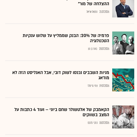
ההצלחה של מור"
21.07.2026
נתנאל אריאל
פרמיה של 20%: הבנק שממליץ על שלוש ענקיות
הטכנולוגיה
20.07.2026
בועז בן נון
מניות השבבים נכנסו לשוק דובי, אבל האנליסט הזה לא
מודאג
19.07.2026
צחי גרינולד
הקאמבק של אלטשולר שחם ביוני – ועוד 4 כתבות על
המצב בשווקים
18.07.2026
כתבי גלובס