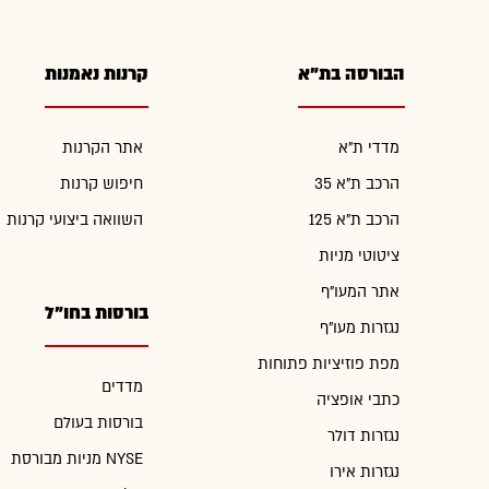
הבורסה בת"א
קרנות נאמנות
מדדי ת"א
אתר הקרנות
הרכב ת"א 35
חיפוש קרנות
הרכב ת"א 125
השוואה ביצועי קרנות
ציטוטי מניות
אתר המעו"ף
בורסות בחו"ל
נגזרות מעו"ף
מפת פוזיציות פתוחות
מדדים
כתבי אופציה
בורסות בעולם
נגזרות דולר
מניות מבורסת NYSE
נגזרות אירו