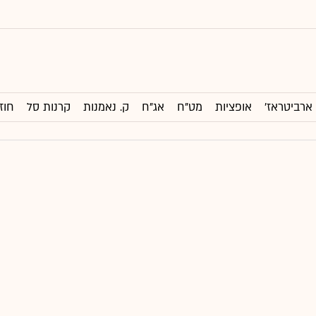
ארביטראז'
אופציות
מט"ח
אג"ח
ק. נאמנות
קרנות סל
חוז