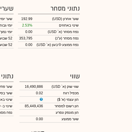
נתוני מסחר
שערי
שער אחרון
(USD)
192.99
שער יומי
שינוי באחוזים
2.53%
יומי גבוה
נפח מסחר
(א` USD)
0.00
יומי נמוך
נפח מסחר
(ע"נ)
353,795
52 שבועות גבוה
נפח ממוצע לרבעון (א` USD)
0.00
52 שבועות נמוך
שווי
נתוני
שווי שוק
(א` USD)
16,490,886
שער פתי
מכפיל רווח
0.02
שער בסי
הון עצמי
(א' $)
שינוי באח
הון רשום למסחר
85,449,436
שינוי
ב- USD
הון מונפק ונפרע
נפח מס
שער ממוצע
0.00