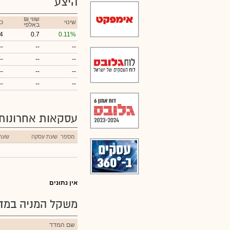
היצע
₪ שווי
שינוי
כ
באלפי
4
0.7
0.11%
--
--
--
--
--
--
--
--
--
--
--
--
עסקאות אחרונות
מספר
שעת עסקה
שער
אין נתונים
משקל המניה במדד
שם המדד