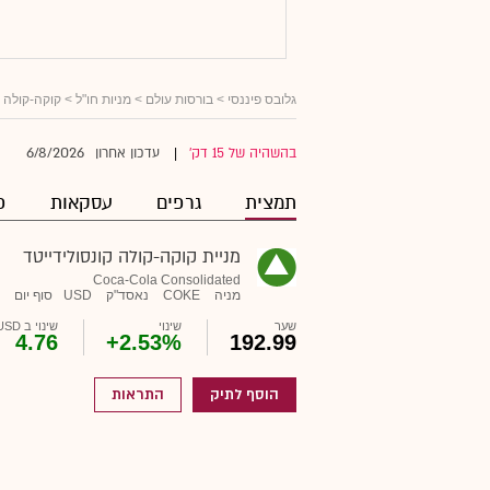
גלובס פיננסי
>
בורסות עולם
>
מניות חו"ל
> קוקה-קולה ק
6/8/2026
בהשהיה של 15 דק'
עדכון אחרון
|
תמצית
גרפים
עסקאות
פ
מניית קוקה-קולה קונסולידייטד
Coca-Cola Consolidated
מניה
COKE
נאסד"ק
USD
סוף יום
שער
שינוי
שינוי ב USD
4.76
+2.53%
192.99
הוסף לתיק
התראות