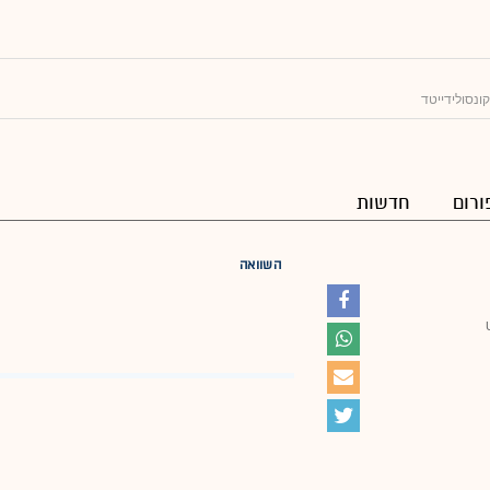
ונסולידייטד
ורום
חדשות
השוואה