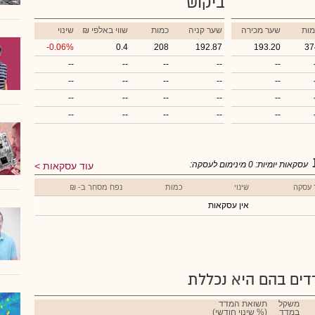
ביקוש
מות
שער מכירה
שער קניה
כמות
₪ שווי באלפי
שינוי
-0.06%
0.4
208
192.87
193.20
37
--
--
--
--
--
--
--
--
--
--
--
--
--
--
--
--
--
--
--
--
עסקאות יומיות:
0
מינימום לעסקה:
עוד עסקאות
 עסקה
שינוי
כמות
נפח מסחר ב- ₪
אין עסקאות
ים בהם היא נכללת
משקל
תשואת המדד
במדד
(% שינוי חודשי)