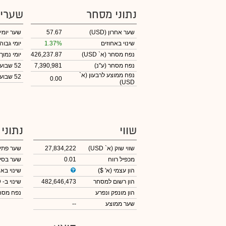
נתוני מסחר
שערי
שער אחרון
(USD)
57.67
שער יומי
שינוי באחוזים
1.37%
יומי גבוה
נפח מסחר
(א` USD)
426,237.87
יומי נמוך
נפח מסחר
(ע"נ)
7,390,981
52 שבועות גבוה
נפח ממוצע לרבעון (א`
52 שבועות נמוך
0.00
USD)
שווי
נתוני
שווי שוק
(א` USD)
27,834,222
שער פתי
מכפיל רווח
0.01
שער בסי
הון עצמי
(א' $)
שינוי באח
הון רשום למסחר
482,646,473
שינוי
ב- USD
הון מונפק ונפרע
נפח מס
שער ממוצע
--