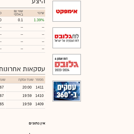
היצע
₪ שווי
שינוי
כ
באלפי
0
0.1
1.39%
--
--
--
--
--
--
--
--
--
--
--
--
עסקאות אחרונות
מספר
שעת עסקה
שער
.67
20:00
1411
.67
19:59
1410
.65
19:59
1409
אין נתונים