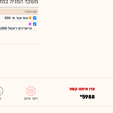
משקל המניה במדד
שם המדד
אס אנד פי 500
איישיירס ראסל 1000
צרו איתנו קשר
*5988