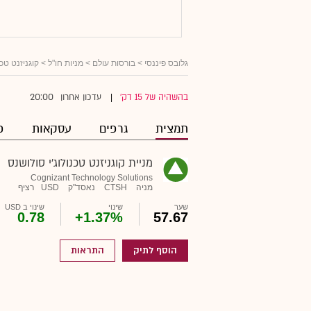
גלובס פיננסי
>
בורסות עולם
>
מניות חו"ל
> קוגניזנט טכנ
20:00
בהשהיה של 15 דק'
עדכון אחרון
|
תמצית
גרפים
עסקאות
פ
מניית קוגניזנט טכנולוג'י סולושנס
Cognizant Technology Solutions
מניה
CTSH
נאסד"ק
USD
רציף
שער
שינוי
שינוי ב USD
0.78
+1.37%
57.67
הוסף לתיק
התראות