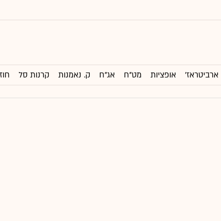
ארביטראז'
אופציות
מט"ח
אג"ח
ק. נאמנות
קרנות סל
חוז