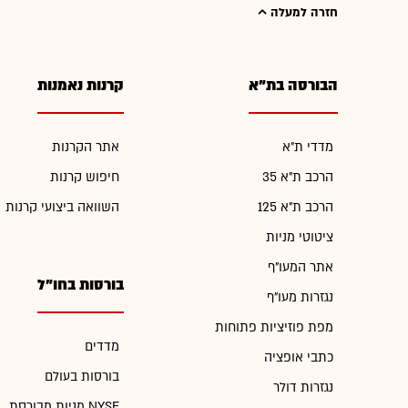
חזרה למעלה
הבורסה בת"א
קרנות נאמנות
מדדי ת"א
אתר הקרנות
הרכב ת"א 35
חיפוש קרנות
הרכב ת"א 125
השוואה ביצועי קרנות
ציטוטי מניות
אתר המעו"ף
בורסות בחו"ל
נגזרות מעו"ף
מפת פוזיציות פתוחות
מדדים
כתבי אופציה
בורסות בעולם
נגזרות דולר
מניות מבורסת NYSE