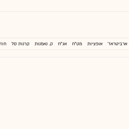
ארביטראז'
אופציות
מט"ח
אג"ח
ק. נאמנות
קרנות סל
חוזי