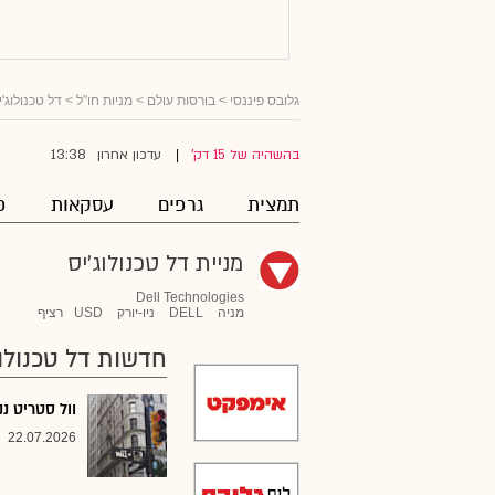
גלובס פיננסי
>
בורסות עולם
>
מניות חו"ל
>
דל טכנולוג'י
13:38
בהשהיה של 15 דק'
עדכון אחרון
|
תמצית
גרפים
עסקאות
פ
מניית דל טכנולוג'יס
Dell Technologies
מניה
DELL
ניו-יורק
USD
רציף
חדשות דל טכנולוג
וול סטריט ננעלה 
22.07.2026