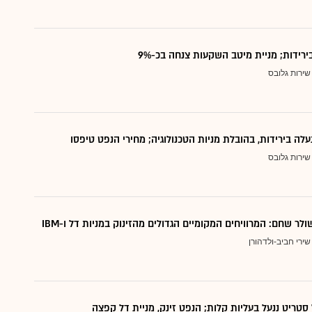
ירידות; מניית מיטב השקעות צנחה בכ-9%
שירות גלובס
נעלה בירידות, בהובלת מניות הטכנולוגיה; מחירי הנפט טיפסו
שירות גלובס
ר שחם: המרוויחים המקומיים הגדולים מהזינוק במניות דל ו-IBM
שירי חביב-ולדהורן
סטריט ננעל בעליות קלות; הנפט זינק, מניית דל קפצה