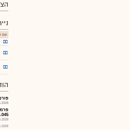
הצע
ניי
שם הנ
הוד
פורמ
026, 08:25
$13.045 למניה יש
026, 09:52
026, 09:52