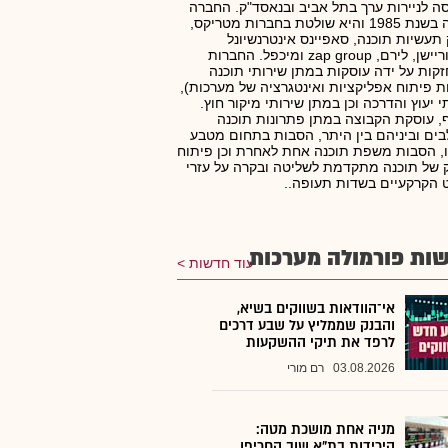
ה לניירות ערך בתל אביב ובנאסד"ק. החברה
נוסדה בשנת 1985 והיא שולטת בחברות מטריקס,
 תעשיות תוכנה, סאפיינס אינטרנשיונל
קורפוריישן, לירם, zap group ומיכפל. החברות
קות על ידה עוסקות במתן שירותי תוכנה
ת פיתוח אפליקציות ואינטגרציה של מערכות),
י יעוץ והדרכה וכן במתן שירותי מיקור חוץ.
, עוסקת הקבוצה במתן פתרונות תוכנה
ים וביניהם בין היתר, הסבות בתחום מטבע
, הסבות משפת תוכנה אחת לאחרת וכן פיתוח
ק של תוכנה מתקדמת לשליטה ובקרה על עזרי
ט הקרקעיים בשדות תעופה..
ות פורמולה מערכות
עוד חדשות
אי־הוודאות בשווקים בשיא,
והבנק שממליץ על שבע דרכים
לרפד את תיקי ההשקעות
03.08.2026
רם מורי
מניה אחת מושכת מטה:
הירידות בת"א שוב החריפו