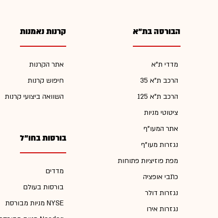
הבורסה בת"א
קרנות נאמנות
מדדי ת"א
אתר הקרנות
הרכב ת"א 35
חיפוש קרנות
הרכב ת"א 125
השוואה ביצועי קרנות
ציטוטי מניות
אתר המעו"ף
בורסות בחו"ל
נגזרות מעו"ף
מפת פוזיציות פתוחות
מדדים
כתבי אופציה
בורסות בעולם
נגזרות דולר
מניות מבורסת NYSE
נגזרות אירו