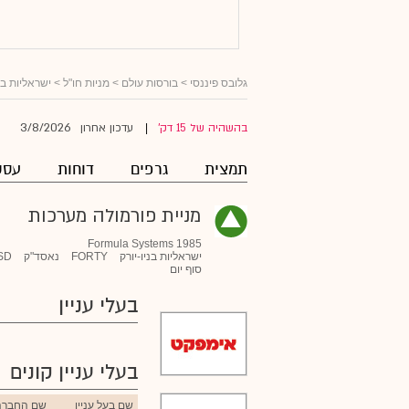
גלובס פיננסי
>
בורסות עולם
>
מניות חו"ל
>
ישראליות ב
3/8/2026
בהשהיה של 15 דק'
עדכון אחרון
|
תמצית
גרפים
דוחות
עסק
מניית פורמולה מערכות
Formula Systems 1985
ישראליות בניו-יורק
FORTY
נאסד"ק
SD
סוף יום
בעלי עניין
בעלי עניין קונים
שם בעל עניין
שם החברה