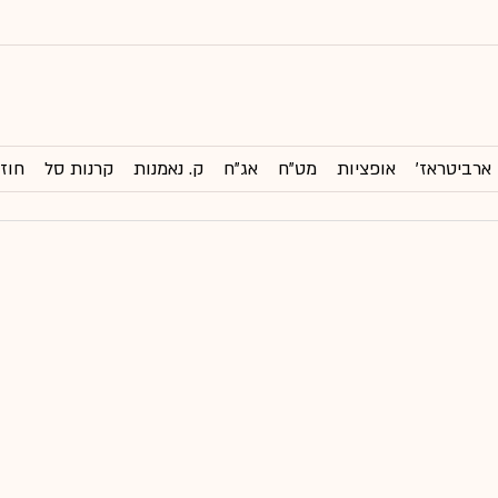
ארביטראז'
אופציות
מט"ח
אג"ח
ק. נאמנות
קרנות סל
חוזי