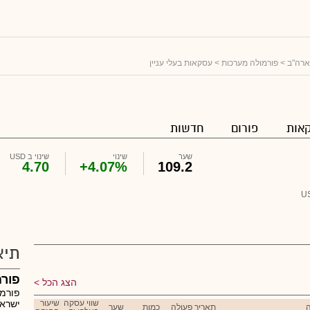
ארה"ב
>
פורמולה מערכות
> עסקאות בעלי עניין
אות
פורום
חדשות
שער
שינוי
שינוי ב USD
4.70
+4.07%
109.2
U
תיא
פורמול
הצג הכל
שווי עסקה
שיעור
ישראל
תאריך פעולה
כמות
שער