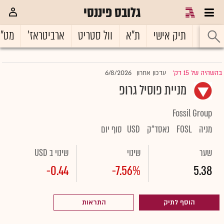
גלובס פיננסי
ראשי
תיק אישי
ת"א
וול סטריט
ארביטראז'
מט"
6/8/2026
בהשהיה של 15 דק'
עדכון אחרון
|
מניית פוסיל גרופ
Fossil Group
מניה
FOSL
נאסד"ק
USD
סוף יום
שער
שינוי
שינוי ב USD
-0.44
-7.56%
5.38
הוסף לתיק
התראות