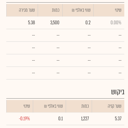
שינוי
₪ שווי באלפי
כמות
שער מכירה
5.38
3,500
0.2
0.00%
--
--
--
--
--
--
--
--
--
--
--
--
--
--
--
--
ביקוש
שער קניה
כמות
₪ שווי באלפי
שינוי
-0.19%
0.1
1,227
5.37