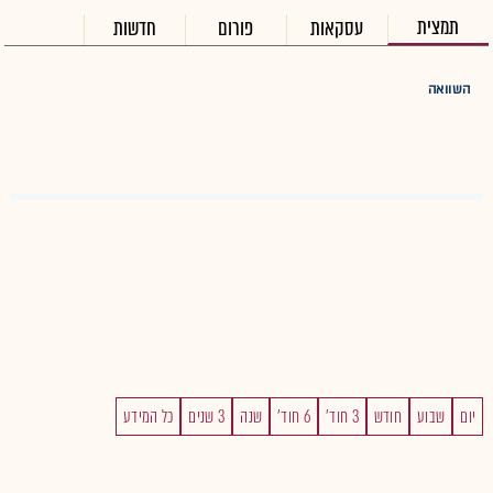
תמצית
עסקאות
פורום
חדשות
השוואה
יום
שבוע
חודש
3 חוד'
6 חוד'
שנה
3 שנים
כל המידע