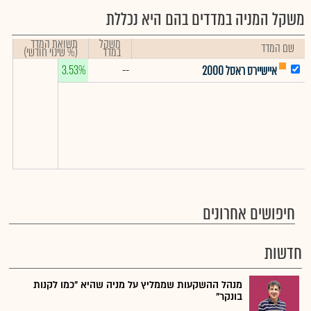
משקל המניה במדדים בהם היא נכללת
משקל
תשואת המדד
שם המדד
במדד
(% שינוי חודשי)
3.53%
--
איישיירס ראסל 2000
חיפושים אחרונים
חדשות
מנהל ההשקעות שממליץ על מניה שהיא "כמו לקנות
בונקר"