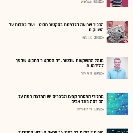
04.08.2026
נתנאל אריאל
הבכיר שרואה הזדמנות בסקטור חבוט - ועוד כתבות על
השווקים
01.08.2026
כתבי גלובס
מנהל ההשקעות שבטוח: זה הסקטור החבוט שהפך
להזדמנות
28.07.2026
נתנאל אריאל
מחזורי המסחר קפצו ולג'פריס יש המלצה חמה על
הבורסה בתל אביב
27.07.2026
שירי חביב-ולדהורן
היכונו לירידות בבורסה: כך ייראה השבוע המטלטל