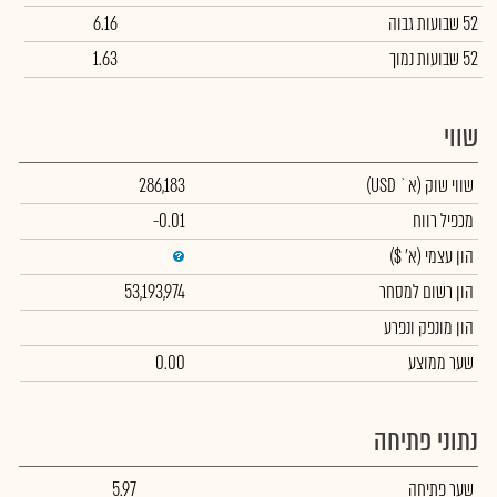
52 שבועות גבוה
6.16
52 שבועות נמוך
1.63
שווי
שווי שוק
(א` USD)
286,183
מכפיל רווח
-0.01
הון עצמי
(א' $)
הון רשום למסחר
53,193,974
הון מונפק ונפרע
שער ממוצע
0.00
נתוני פתיחה
שער פתיחה
5.97