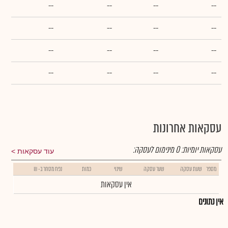
--
--
--
--
--
--
--
--
--
--
--
--
--
--
--
--
עסקאות אחרונות
עסקאות יומיות:
0
מינימום לעסקה:
עוד עסקאות
מספר
שעת עסקה
שער עסקה
שינוי
כמות
נפח מסחר ב- ₪
אין עסקאות
אין נתונים