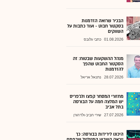
הבכיר שרואה הזדמנות
בסקטור חבוט - ועוד כתבות על
השווקים
01.08.2026
כתבי גלובס
מנהל ההשקעות שבטוח: זה
הסקטור החבוט שהפך
להזדמנות
28.07.2026
נתנאל אריאל
מחזורי המסחר קפצו ולג'פריס
יש המלצה חמה על הבורסה
בתל אביב
27.07.2026
שירי חביב-ולדהורן
היכונו לירידות בבורסה: כך
ייראה השבוע המטלטל שבפתח