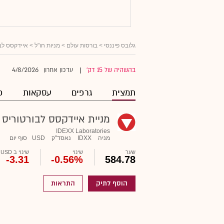
גלובס פיננסי
>
בורסות עולם
>
מניות חו"ל
> איידקסס לב
4/8/2026
בהשהיה של 15 דק'
עדכון אחרון
|
תמצית
גרפים
עסקאות
פ
מניית איידקסס לבורטוריס
IDEXX Laboratories
מניה
IDXX
נאסד"ק
USD
סוף יום
שער
שינוי
שינוי ב USD
-3.31
-0.56%
584.78
הוסף לתיק
התראות