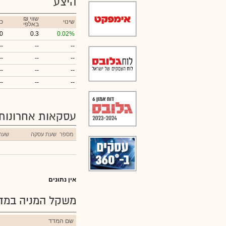
היצע
₪ שווי
שינוי
כ
באלפי
0
0.3
0.02%
--
--
--
--
--
--
--
--
--
--
--
--
עסקאות אחרונות
מספר
שעת עסקה
שער
אין נתונים
משקל המניה במדד
שם המדד