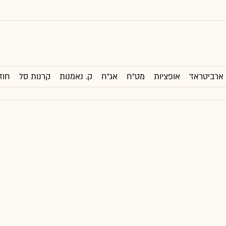
ארביטראז'
אופציות
מט"ח
אג"ח
ק. נאמנות
קרנות סל
חוז