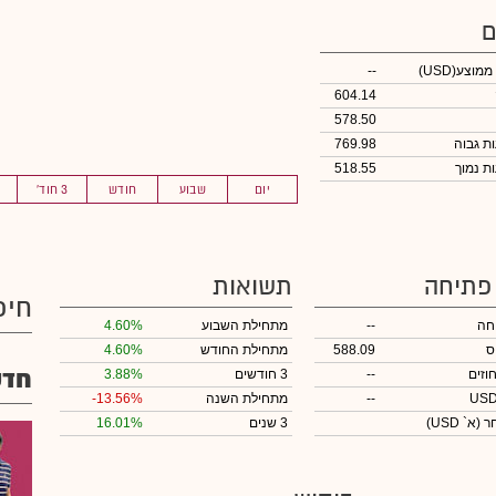
ם
 ממוצע
(USD)
--
604.14
578.50
769.98
518.55
יום
שבוע
חודש
3 חוד'
 פתיחה
תשואות
חיפ
חה
--
מתחילת השבוע
4.60%
ס
588.09
מתחילת החודש
4.60%
חדש
וזים
--
3 חודשים
3.88%
--
מתחילת השנה
-13.56%
חר
(א` USD)
3 שנים
16.01%