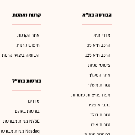
הבורסה בת"א
קרנות נאמנות
מדדי ת"א
אתר הקרנות
הרכב ת"א 35
חיפוש קרנות
הרכב ת"א 125
השוואה ביצועי קרנות
ציטוטי מניות
אתר המעו"ף
בורסות בחו"ל
נגזרות מעו"ף
מפת פוזיציות פתוחות
מדדים
כתבי אופציה
בורסות בעולם
נגזרות דולר
מניות מבורסת NYSE
נגזרות אירו
מניות מבורסת Nasdaq
ברומטר-מגמות