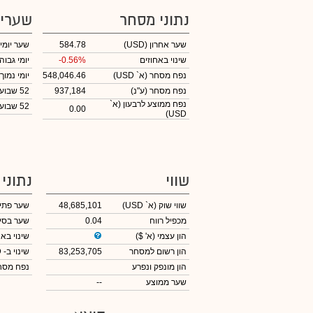
נתוני מסחר
שערי
שער אחרון
(USD)
584.78
שער יומי
שינוי באחוזים
-0.56%
יומי גבוה
נפח מסחר
(א` USD)
548,046.46
יומי נמוך
נפח מסחר
(ע"נ)
937,184
52 שבועות גבוה
נפח ממוצע לרבעון (א`
52 שבועות נמוך
0.00
USD)
שווי
נתוני
שווי שוק
(א` USD)
48,685,101
שער פתי
מכפיל רווח
0.04
שער בסי
הון עצמי
(א' $)
שינוי באח
הון רשום למסחר
83,253,705
שינוי
ב- USD
הון מונפק ונפרע
נפח מס
שער ממוצע
--