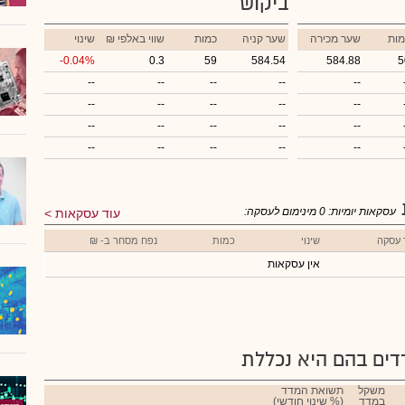
ביקוש
מות
שער מכירה
שער קניה
כמות
₪ שווי באלפי
שינוי
-0.04%
0.3
59
584.54
584.88
5
--
--
--
--
--
--
--
--
--
--
--
--
--
--
--
--
--
--
--
--
עסקאות יומיות:
0
מינימום לעסקה:
עוד עסקאות
 עסקה
שינוי
כמות
נפח מסחר ב- ₪
אין עסקאות
ים בהם היא נכללת
משקל
תשואת המדד
במדד
(% שינוי חודשי)