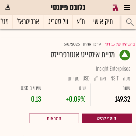
גלובס פיננסי
ראשי
תיק אישי
ת"א
וול סטריט
ארביטראז'
מט"
6/8/2026
בהשהיה של 15 דק'
עדכון אחרון
|
מניית אינסייט אנטרפרייזס
Insight Enterprises
מניה
NSIT
נאסד"ק
USD
סוף יום
שער
שינוי
שינוי ב USD
0.13
+0.09%
149.32
הוסף לתיק
התראות