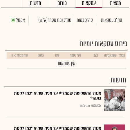
עסקאות
תמצית
פורום
חדשות
סה"כ עסקאות
סה"כ כמות
סה"כ נפח מסחר
(א' ₪)
אקסל
פירוט עסקאות יומיות
מספר
שעת עסקה
מצב
שער עסקה
שינוי
כמות
נפח מסחר ב- ₪
אין עסקאות
חדשות
מנהל ההשקעות שממליץ על מניה שהיא "כמו לקנות
בונקר"
08.08.2026
כתבי גלובס
מנהל ההשקעות שממליץ על מניה שהיא "כמו לקנות